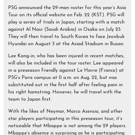
PSG announced the 29-man roster for this year’s Asia
Tour on its official website on Feb. 22 (KST). PSG will
play a series of trials in Japan, starting with a match
against Al Nasr (Saudi Arabia) in Osaka on July 25.
They will then travel to South Korea to face Jeonbuk
Hyundai on August 3 at the Asiad Stadium in Busan.
Lee Kang-in, who has been injured in recent matches,
will also be included in the tour roster. Lee appeared
in a preseason friendly against Le Havre (France) at
PSG’s Paris campus at 0 a.m. on Aug. 22, but was
substituted out in the first half after feeling pain in
his right hamstring. However, he will travel with the
team to Japan first.
With the likes of Neymar, Marco Asensio, and other
star players participating in this preseason tour, it’s
noticeable that Mbappe is not among the 29 players.
Mbappe’s absence is surprising as he is participating