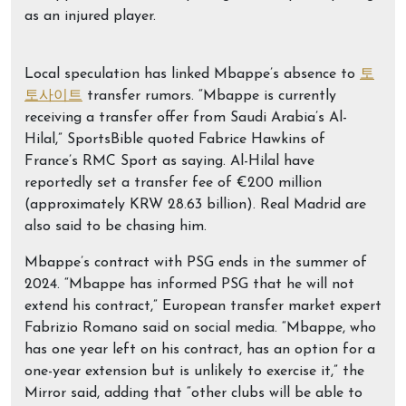
as an injured player.
Local speculation has linked Mbappe’s absence to
토
토사이트
transfer rumors. “Mbappe is currently
receiving a transfer offer from Saudi Arabia’s Al-
Hilal,” SportsBible quoted Fabrice Hawkins of
France’s RMC Sport as saying. Al-Hilal have
reportedly set a transfer fee of €200 million
(approximately KRW 28.63 billion). Real Madrid are
also said to be chasing him.
Mbappe’s contract with PSG ends in the summer of
2024. “Mbappe has informed PSG that he will not
extend his contract,” European transfer market expert
Fabrizio Romano said on social media. “Mbappe, who
has one year left on his contract, has an option for a
one-year extension but is unlikely to exercise it,” the
Mirror said, adding that “other clubs will be able to