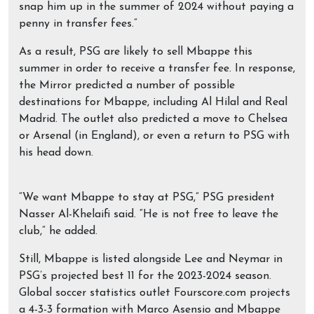
snap him up in the summer of 2024 without paying a
penny in transfer fees.”
As a result, PSG are likely to sell Mbappe this
summer in order to receive a transfer fee. In response,
the Mirror predicted a number of possible
destinations for Mbappe, including Al Hilal and Real
Madrid. The outlet also predicted a move to Chelsea
or Arsenal (in England), or even a return to PSG with
his head down.
“We want Mbappe to stay at PSG,” PSG president
Nasser Al-Khelaifi said. “He is not free to leave the
club,” he added.
Still, Mbappe is listed alongside Lee and Neymar in
PSG’s projected best 11 for the 2023-2024 season.
Global soccer statistics outlet Fourscore.com projects
a 4-3-3 formation with Marco Asensio and Mbappe