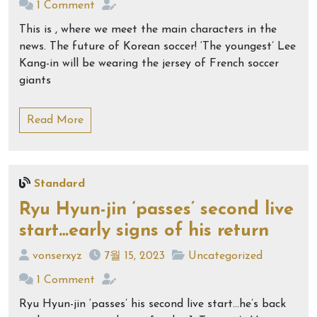
1 Comment
This is , where we meet the main characters in the
news. The future of Korean soccer! ‘The youngest’ Lee
Kang-in will be wearing the jersey of French soccer
giants
Read More
Standard
Ryu Hyun-jin ‘passes’ second live
start…early signs of his return
vonserxyz
7월 15, 2023
Uncategorized
1 Comment
Ryu Hyun-jin ‘passes’ his second live start…he’s back