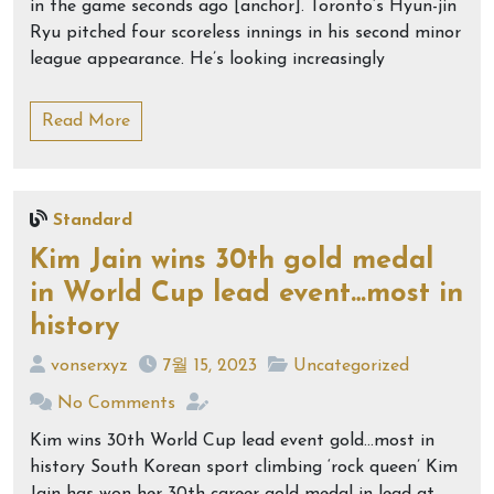
in the game seconds ago [anchor]. Toronto’s Hyun-jin
Ryu pitched four scoreless innings in his second minor
league appearance. He’s looking increasingly
Read More
Standard
Kim Jain wins 30th gold medal
in World Cup lead event…most in
history
vonserxyz
7월 15, 2023
Uncategorized
No Comments
Kim wins 30th World Cup lead event gold…most in
history South Korean sport climbing ‘rock queen’ Kim