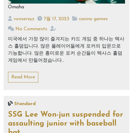
Omaha
vonserxyz
7월 17, 2023
casino games
No Comments
미국에서 가장 많이 즐겨지는 카드 게임 중 하나는 텍사
스 홀덤입니다. 많은 플레이어들에게 포커의 입문으로
기능합니다. 많은 흥미로운 포커 순간들이 텍사스 홀덤
게임에서 만들어졌습니다…
Read More
Standard
SSG Lee Won-jun suspended for
assaulting junior with baseball
bat.