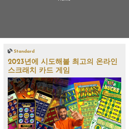
Standard
2023년에 시도해볼 최고의 온라인
스크래치 카드 게임