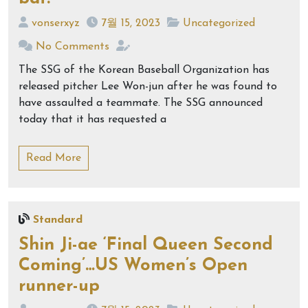
vonserxyz
7월 15, 2023
Uncategorized
No Comments
The SSG of the Korean Baseball Organization has
released pitcher Lee Won-jun after he was found to
have assaulted a teammate. The SSG announced
today that it has requested a
Read More
Standard
Shin Ji-ae ‘Final Queen Second
Coming’…US Women’s Open
runner-up