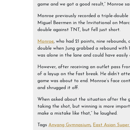
game and we got a good result,” Monroe sa
Monroe previously recorded a triple-double (
Miguel Beermen in the Invitational on March
double against TNT, but fell just short.
Monroe
, who had 21 points, nine rebounds, 
double when Jung grabbed a rebound with 14
was alone in the lane and could have easily 
However, after receiving an outlet pass fr
of a layup on the fast break. He didn’t att
game was about to end. Monroe’s face conto
and shrugged it off.
When asked about the situation after the g
taking the shot, but winning is more import
make a mistake like that,” he laughed.
Tags
Anyang Gymnasium
,
East Asian Super