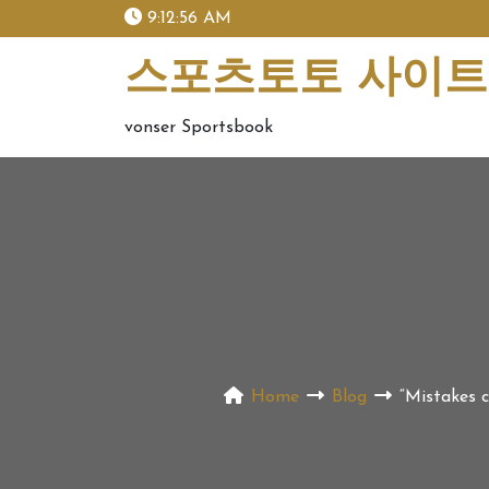
skip
9:12:57 AM
to
content
스포츠토토 사이트 
vonser Sportsbook
Home
Blog
“Mistakes 