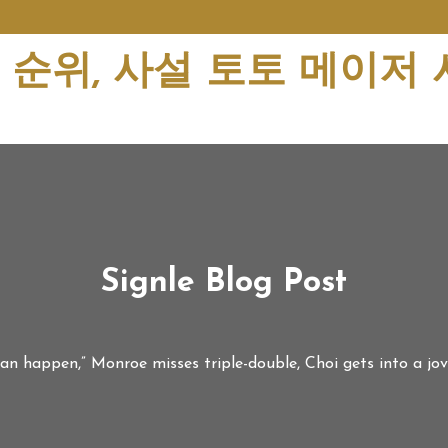
순위, 사설 토토 메이저
Signle Blog Post
can happen,” Monroe misses triple-double, Choi gets into a j