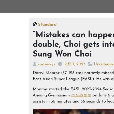
Standard
“Mistakes can happen
double, Choi gets int
Sung Won Choi
vonserxyz
12월 7, 2023
Uncategor
Darryl Monroe (37, 198 cm) narrowly missed 
East Asian Super League (EASL). He was al
Monroe started the EASL 2023-2024 Seaso
Anyang Gymnasium
스포츠토토
on June 6 an
assists in 36 minutes and 36 seconds to lea