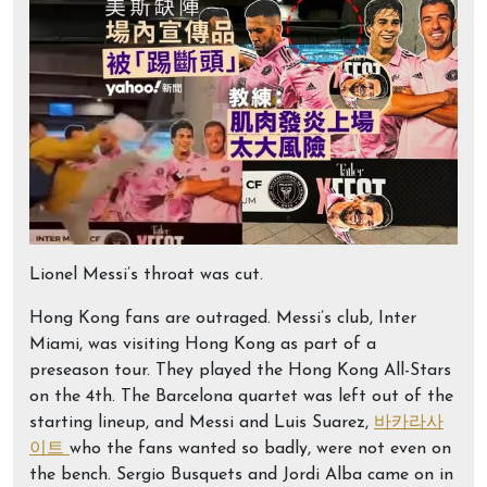
Lionel Messi’s throat was cut.
Hong Kong fans are outraged. Messi’s club, Inter
Miami, was visiting Hong Kong as part of a
preseason tour. They played the Hong Kong All-Stars
on the 4th. The Barcelona quartet was left out of the
starting lineup, and Messi and Luis Suarez,
바카라사
이트
who the fans wanted so badly, were not even on
the bench. Sergio Busquets and Jordi Alba came on in