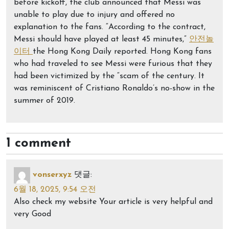
before kickoff, the club announced that Messi was
unable to play due to injury and offered no
explanation to the fans. “According to the contract,
Messi should have played at least 45 minutes,”
안전놀
이터
the Hong Kong Daily reported. Hong Kong fans
who had traveled to see Messi were furious that they
had been victimized by the “scam of the century. It
was reminiscent of Cristiano Ronaldo’s no-show in the
summer of 2019.
1 comment
vonserxyz
댓글:
6월 18, 2025, 9:54 오전
Also check my website Your article is very helpful and
very Good