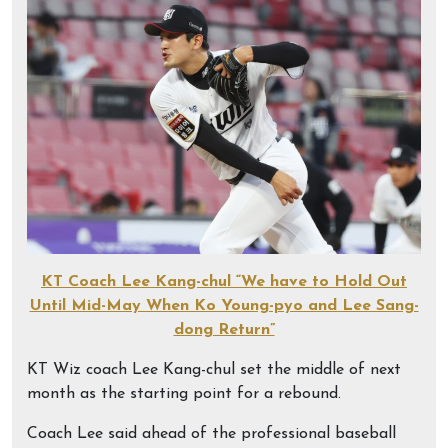
KT Coach Lee Kang-chul “We have to Hold Out
Until Mid-May When Ko Young-pyo and Lee Sang-
dong Return”
KT Wiz coach Lee Kang-chul set the middle of next
month as the starting point for a rebound.
Coach Lee said ahead of the professional baseball