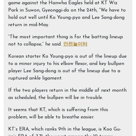
game against the Hanwha Eagles held at KT Wiz
Park in Suwon, Gyeonggi-do on the 24th, “We have to
hold out well until Ko Young-pyo and Lee Sang-dong
return in mid-May.
“The most important thing is for the batting lineup
not to collapse,” he said.
안전놀이터
Korean starter Ko Young-pyo is out of the lineup due
to a minor injury to his elbow flexor, and key bullpen
player Lee Sang-dong is out of the lineup due to a
ruptured ankle ligament.
If the two players return in the middle of next month
as scheduled, the bullpen will be in trouble.
It seems that KT, which is suffering from this
problem, will be able to breathe easier.
KT’s ERA, which ranks 9th in the league, is Koo Gu-