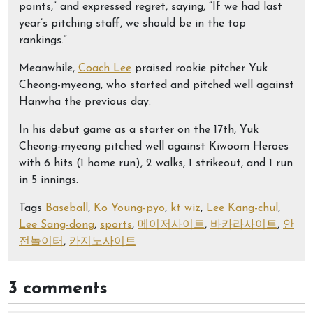
points,” and expressed regret, saying, “If we had last
year’s pitching staff, we should be in the top
rankings.”
Meanwhile,
Coach Lee
praised rookie pitcher Yuk
Cheong-myeong, who started and pitched well against
Hanwha the previous day.
In his debut game as a starter on the 17th, Yuk
Cheong-myeong pitched well against Kiwoom Heroes
with 6 hits (1 home run), 2 walks, 1 strikeout, and 1 run
in 5 innings.
Tags
Baseball
,
Ko Young-pyo
,
kt wiz
,
Lee Kang-chul
,
Lee Sang-dong
,
sports
,
메이저사이트
,
바카라사이트
,
안
전놀이터
,
카지노사이트
3 comments