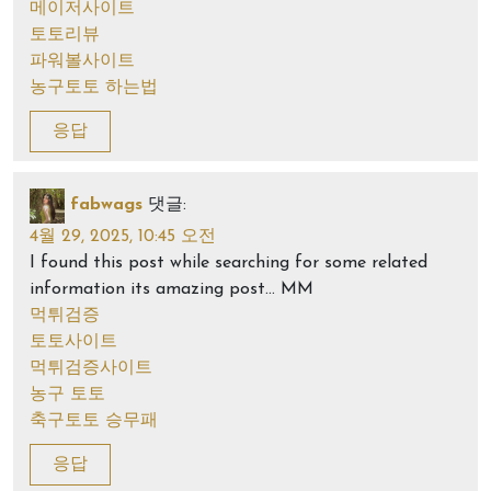
메이저사이트
토토리뷰
파워볼사이트
농구토토 하는법
응답
fabwags
댓글:
4월 29, 2025, 10:45 오전
I found this post while searching for some related
information its amazing post… MM
먹튀검증
토토사이트
먹튀검증사이트
농구 토토
축구토토 승무패
응답