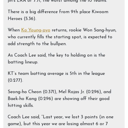
jin’s ERA of 7.71, the worst among the 10 teams.
There is a big difference from 9th place Kiwoom
Heroes (5.36).
When
Ko Young-pyo
returns, rookie Won Sang-hyun,
who currently fills the starting spot, is expected to
add strength to the bullpen.
As Coach Lee said, the key to holding on is the
batting lineup.
KT’s team batting average is 5th in the league
(0.277).
Seong-ho Cheon (0.371), Mel Rojas Jr. (0.296), and
Baek-ho Kang (0.296) are showing off their good
hitting skills.
Coach Lee said, “Last year, we lost 3 points (in one
game), but this year we are losing almost 6 or 7