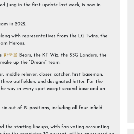
d Jung in the first update last week, is now in
team in 2022.
along with representatives from the LG Twins, the
oom Heroes.
he
한국을
Bears, the KT Wiz, the SSG Landers, the
 make up the “Dream” team.
r, middle reliever, closer, catcher, first baseman,
hree outfielders and designated hitter. For the
 the way in every spot except second base and an
ix out of 12 positions, including all four infield
nd the starting lineups, with fan voting accounting