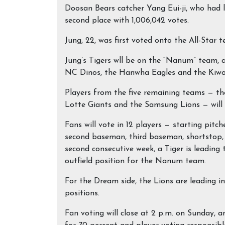
Doosan Bears catcher Yang Eui-ji, who had le
second place with 1,006,042 votes.
Jung, 22, was first voted onto the All-Star 
Jung’s Tigers wll be on the “Nanum” team, 
NC Dinos, the Hanwha Eagles and the Kiw
Players from the five remaining teams — t
Lotte Giants and the Samsung Lions — will
Fans will vote in 12 players — starting pitche
second baseman, third baseman, shortstop, t
second consecutive week, a Tiger is leading
outfield position for the Nanum team.
For the Dream side, the Lions are leading in s
positions.
Fan voting will close at 2 p.m. on Sunday, a