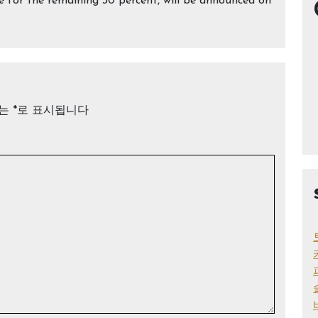
e for the remaining 30 percent, will be announced on
드는
*
로 표시됩니다