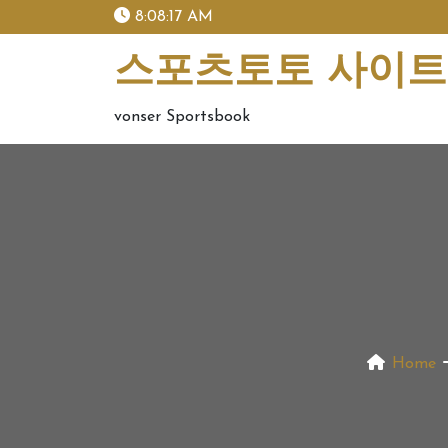
skip
8:08:17 AM
to
content
스포츠토토 사이트 
vonser Sportsbook
Home