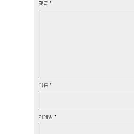
댓글
*
이름
*
이메일
*