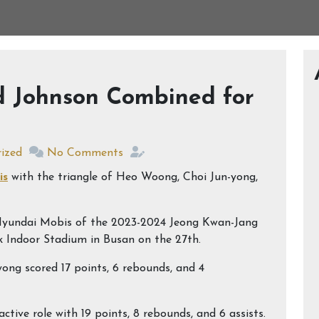
nd Johnson Combined for
ized
No Comments
is
with the triangle of Heo Woong, Choi Jun-yong,
Hyundai Mobis of the 2023-2024 Jeong Kwan-Jang
ik Indoor Stadium in Busan on the 27th.
ong scored 17 points, 6 rebounds, and 4
ctive role with 19 points, 8 rebounds, and 6 assists.