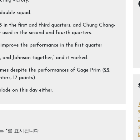
cting victory.
 double squad.
 in the first and third quarters, and Chung Chang-
 used in the second and fourth quarters.
 improve the performance in the first quarter
, and Johnson together,” and it worked.
ames despite the performances of Gage Prim (22
ters, 17 points).
lode on this day either.
드는
*
로 표시됩니다