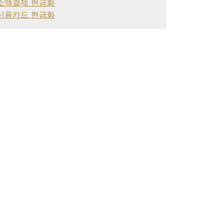
소액결제 현금화
신용카드 현금화