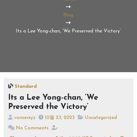
Blog
Its a Lee Yong-chan, ‘We Preserved the Victory’
Standard
Its a Lee Yong-chan, ‘We
Preserved the Victory’
vonserxyz
10월 23, 2023
Uncategorized
No Comments