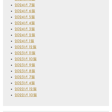
2024년 7월
2024년 6월
2024년 5월
2024년 4월
2024년 3월
2024년 2월
2024년 1월
2023년 12월
2023년 11월
2023년 10월
2023년 9월
2023년 8월
2023년 7월
2023년 4월
2022년 12월
2022년 10월