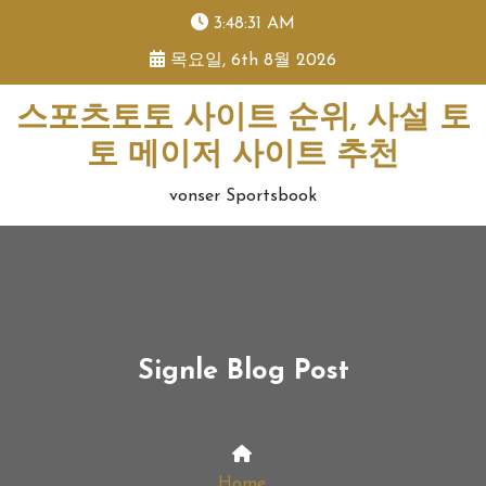
skip
3:48:32 AM
to
목요일, 6th 8월 2026
content
스포츠토토 사이트 순위, 사설 토
토 메이저 사이트 추천
vonser Sportsbook
Signle Blog Post
Home