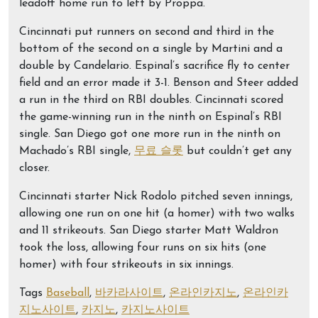
leadoff home run to left by Proppa.
Cincinnati put runners on second and third in the
bottom of the second on a single by Martini and a
double by Candelario. Espinal’s sacrifice fly to center
field and an error made it 3-1. Benson and Steer added
a run in the third on RBI doubles. Cincinnati scored
the game-winning run in the ninth on Espinal’s RBI
single. San Diego got one more run in the ninth on
Machado’s RBI single,
무료 슬롯
but couldn’t get any
closer.
Cincinnati starter Nick Rodolo pitched seven innings,
allowing one run on one hit (a homer) with two walks
and 11 strikeouts. San Diego starter Matt Waldron
took the loss, allowing four runs on six hits (one
homer) with four strikeouts in six innings.
Tags
Baseball
,
바카라사이트
,
온라인카지노
,
온라인카
지노사이트
,
카지노
,
카지노사이트