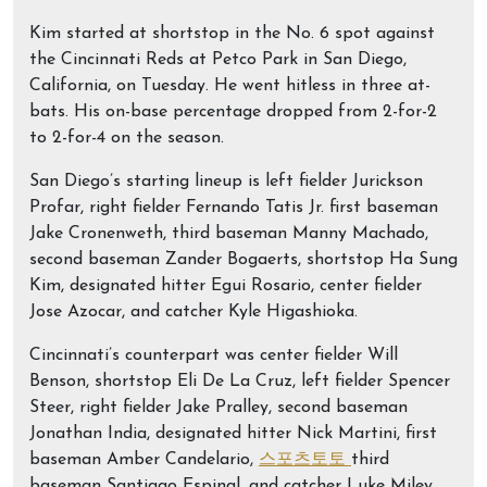
Kim started at shortstop in the No. 6 spot against
the Cincinnati Reds at Petco Park in San Diego,
California, on Tuesday. He went hitless in three at-
bats. His on-base percentage dropped from 2-for-2
to 2-for-4 on the season.
San Diego’s starting lineup is left fielder Jurickson
Profar, right fielder Fernando Tatis Jr. first baseman
Jake Cronenweth, third baseman Manny Machado,
second baseman Zander Bogaerts, shortstop Ha Sung
Kim, designated hitter Egui Rosario, center fielder
Jose Azocar, and catcher Kyle Higashioka.
Cincinnati’s counterpart was center fielder Will
Benson, shortstop Eli De La Cruz, left fielder Spencer
Steer, right fielder Jake Pralley, second baseman
Jonathan India, designated hitter Nick Martini, first
baseman Amber Candelario,
스포츠토토
third
baseman Santiago Espinal, and catcher Luke Miley.