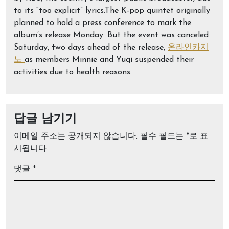
to its “too explicit” lyrics.The K-pop quintet originally
planned to hold a press conference to mark the
album’s release Monday. But the event was canceled
Saturday, two days ahead of the release,
온라인카지
노
as members Minnie and Yuqi suspended their
activities due to health reasons.
답글 남기기
이메일 주소는 공개되지 않습니다.
필수 필드는
*
로 표
시됩니다
댓글
*