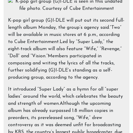
K-pop girl group (G)I-DLE will put out its second full-
length album Monday, the group’s agency said.”Two”
will be available in music stores at 6 p.m., according
to Cube Entertainment.Led by “Super Lady,” the
eight-track album will also feature “Wife,” “Revenge,”
“Doll” and “Vision.”Members participated in
composing and writing the lyrics of all the tracks,
further solidifying (G)I-DLE’s standing as a self-
producing group, according to the agency.
It introduced “Super Lady” as a hymn for all “super
ladies” around the world, which celebrates the beauty
and strength of women.Although the upcoming
album has already surpassed 1.8 million copies in
preorders, its prereleased song, “Wife,” drew
controversy as it was deemed unfit for broadcasting
by KBS, the country’s largest public broadcaster, due