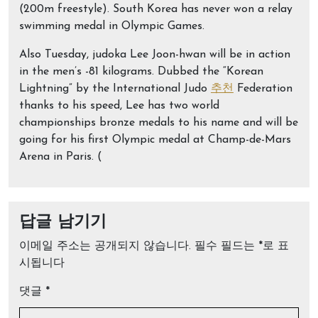
(200m freestyle). South Korea has never won a relay
swimming medal in Olympic Games.
Also Tuesday, judoka Lee Joon-hwan will be in action
in the men’s -81 kilograms. Dubbed the “Korean
Lightning” by the International Judo
추천
Federation
thanks to his speed, Lee has two world
championships bronze medals to his name and will be
going for his first Olympic medal at Champ-de-Mars
Arena in Paris. (
답글 남기기
이메일 주소는 공개되지 않습니다.
필수 필드는
*
로 표
시됩니다
댓글
*