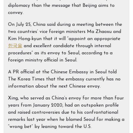
diplomacy than the message that Beijing aims to
convey.
On July 25, China said during a meeting between the
two countries’ vice foreign ministers Ma Zhaoxu and
Kim Hong-kyun that it will “appoint an appropriate
한국을
and excellent candidate through internal
procedures” as its envoy to Seoul, according to a
foreign ministry official in Seoul.
A PR official at the Chinese Embassy in Seoul told
The Korea Times that the embassy currently has no
information about the next Chinese envoy.
Xing, who served as China’s envoy for more than four
years from January 2020, had an outspoken profile
and raised controversies due to his confrontational
remarks last year when he blamed Seoul for making a
“wrong bet” by leaning toward the U.S.