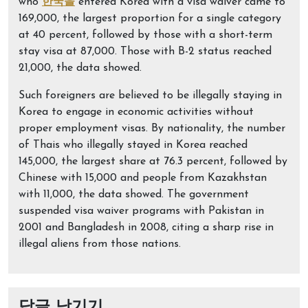
who
한국을
entered Korea with a visa waiver came to
169,000, the largest proportion for a single category
at 40 percent, followed by those with a short-term
stay visa at 87,000. Those with B-2 status reached
21,000, the data showed.
Such foreigners are believed to be illegally staying in
Korea to engage in economic activities without
proper employment visas. By nationality, the number
of Thais who illegally stayed in Korea reached
145,000, the largest share at 76.3 percent, followed by
Chinese with 15,000 and people from Kazakhstan
with 11,000, the data showed. The government
suspended visa waiver programs with Pakistan in
2001 and Bangladesh in 2008, citing a sharp rise in
illegal aliens from those nations.
답글 남기기