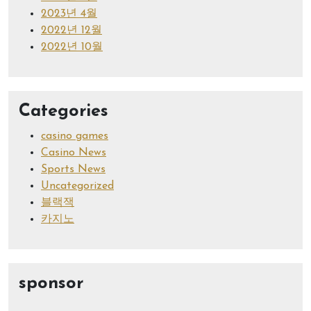
2023년 4월
2022년 12월
2022년 10월
Categories
casino games
Casino News
Sports News
Uncategorized
블랙잭
카지노
sponsor