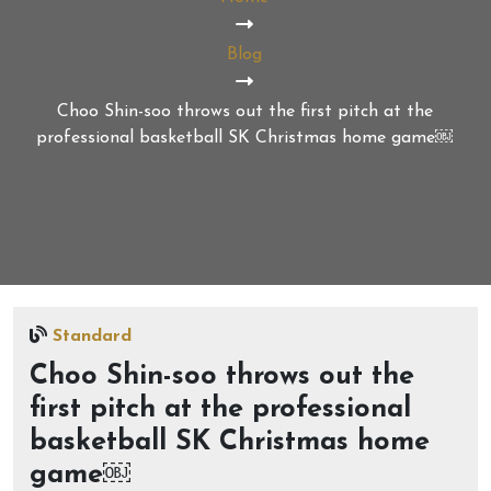
Blog
Choo Shin-soo throws out the first pitch at the
professional basketball SK Christmas home game￼
Standard
Choo Shin-soo throws out the
first pitch at the professional
basketball SK Christmas home
game￼