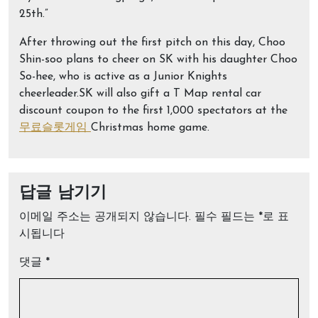
25th.”
After throwing out the first pitch on this day, Choo
Shin-soo plans to cheer on SK with his daughter Choo
So-hee, who is active as a Junior Knights
cheerleader.SK will also gift a T Map rental car
discount coupon to the first 1,000 spectators at the
무료슬롯게임
Christmas home game.
답글 남기기
이메일 주소는 공개되지 않습니다.
필수 필드는
*
로 표
시됩니다
댓글
*