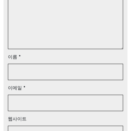
이름
*
이메일
*
웹사이트