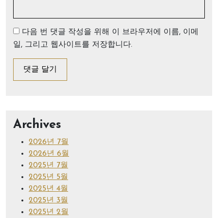
다음 번 댓글 작성을 위해 이 브라우저에 이름, 이메
일, 그리고 웹사이트를 저장합니다.
Archives
2026년 7월
2026년 6월
2025년 7월
2025년 5월
2025년 4월
2025년 3월
2025년 2월