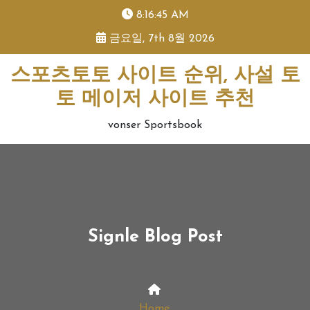
skip
8:16:45 AM
to
금요일, 7th 8월 2026
content
스포츠토토 사이트 순위, 사설 토
토 메이저 사이트 추천
vonser Sportsbook
Signle Blog Post
Home