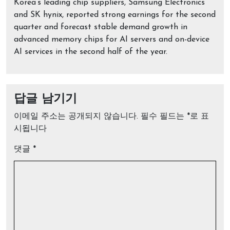
Korea’s leading chip suppliers, Samsung Electronics
and SK hynix, reported strong earnings for the second
quarter and forecast stable demand growth in
advanced memory chips for AI servers and on-device
AI services in the second half of the year.
답글 남기기
이메일 주소는 공개되지 않습니다.
필수 필드는
*
로 표
시됩니다
댓글
*