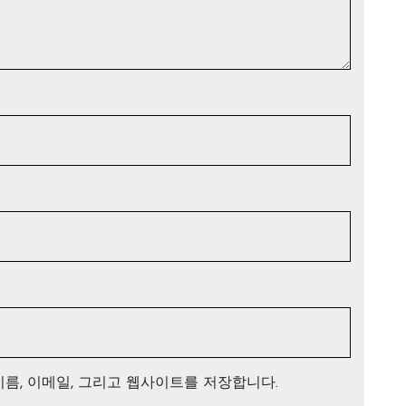
이름, 이메일, 그리고 웹사이트를 저장합니다.