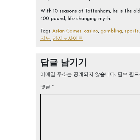
With 10 seasons at Tottenham, he is the old
400-pound, life-changing myth.
Tags
Asian Games
,
casino
,
gambling
,
sports
지노
,
카지노사이트
답글 남기기
이메일 주소는 공개되지 않습니다.
필수 필
댓글
*