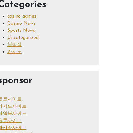
Categories
casino games
Casino News
Sports News
Uncategorized
블랙잭
카지노
sponsor
토토사이트
카지노사이트
파워볼사이트
슬롯사이트
바카라사이트