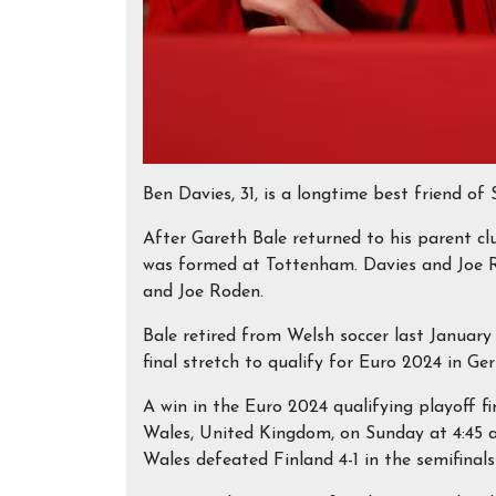
Ben Davies, 31, is a longtime best friend of
After Gareth Bale returned to his parent cl
was formed at Tottenham. Davies and Joe 
and Joe Roden.
Bale retired from Welsh soccer last January
final stretch to qualify for Euro 2024 in Ge
A win in the Euro 2024 qualifying playoff fi
Wales, United Kingdom, on Sunday at 4:45 a.
Wales defeated Finland 4-1 in the semifinals