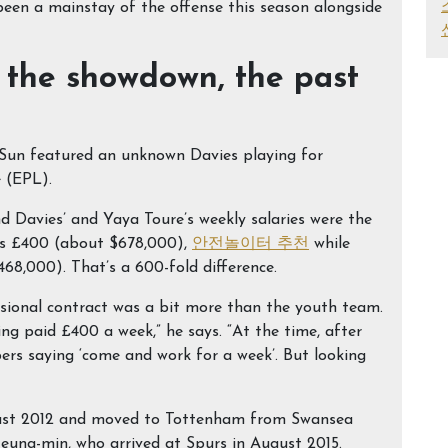
been a mainstay of the offense this season alongside
 the showdown, the past
 Sun featured an unknown Davies playing for
 (EPL).
 Davies’ and Yaya Toure’s weekly salaries were the
was £400 (about $678,000),
안전놀이터 추천
while
8,000). That’s a 600-fold difference.
essional contract was a bit more than the youth team.
ting paid £400 a week,” he says. “At the time, after
ers saying ‘come and work for a week’. But looking
gust 2012 and moved to Tottenham from Swansea
 Heung-min, who arrived at Spurs in August 2015.