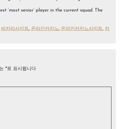
est ‘most senior’ player in the current squad. The
,
바카라사이트
,
온라인카지노
,
온라인카지노사이트
,
카
드는
*
로 표시됩니다