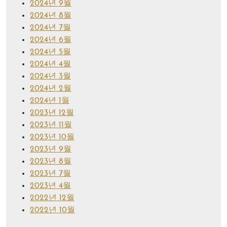
2024년 9월
2024년 8월
2024년 7월
2024년 6월
2024년 5월
2024년 4월
2024년 3월
2024년 2월
2024년 1월
2023년 12월
2023년 11월
2023년 10월
2023년 9월
2023년 8월
2023년 7월
2023년 4월
2022년 12월
2022년 10월