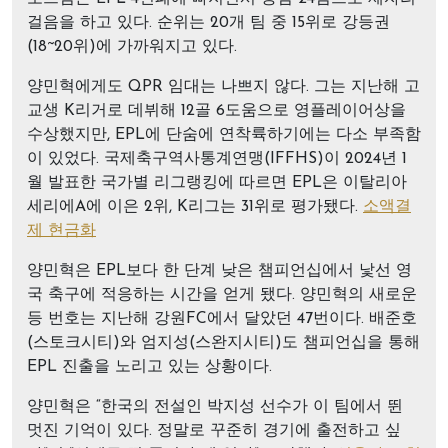
걸음을 하고 있다. 순위는 20개 팀 중 15위로 강등권
(18~20위)에 가까워지고 있다.
양민혁에게도 QPR 임대는 나쁘지 않다. 그는 지난해 고
교생 K리거로 데뷔해 12골 6도움으로 영플레이어상을
수상했지만, EPL에 단숨에 연착륙하기에는 다소 부족함
이 있었다. 국제축구역사통계연맹(IFFHS)이 2024년 1
월 발표한 국가별 리그랭킹에 따르면 EPL은 이탈리아
세리에A에 이은 2위, K리그는 31위로 평가됐다.
소액결
제 현금화
양민혁은 EPL보다 한 단계 낮은 챔피언십에서 낯선 영
국 축구에 적응하는 시간을 얻게 됐다. 양민혁의 새로운
등 번호는 지난해 강원FC에서 달았던 47번이다. 배준호
(스토크시티)와 엄지성(스완지시티)도 챔피언십을 통해
EPL 진출을 노리고 있는 상황이다.
양민혁은 “한국의 전설인 박지성 선수가 이 팀에서 뛴
멋진 기억이 있다. 정말로 꾸준히 경기에 출전하고 싶