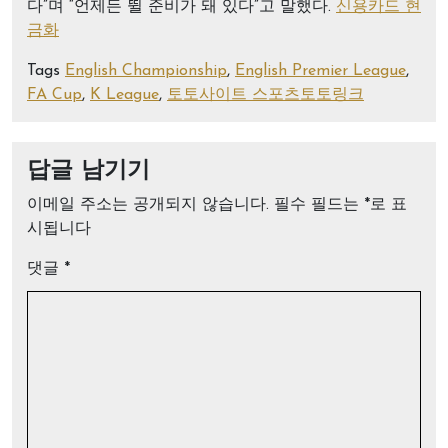
다”며 “언제든 뛸 준비가 돼 있다”고 말했다.
신용카드 현
금화
Tags
English Championship
,
English Premier League
,
FA Cup
,
K League
,
토토사이트 스포츠토토링크
답글 남기기
이메일 주소는 공개되지 않습니다.
필수 필드는
*
로 표
시됩니다
댓글
*