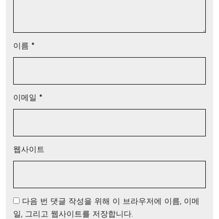
이름
*
이메일
*
웹사이트
다음 번 댓글 작성을 위해 이 브라우저에 이름, 이메
일, 그리고 웹사이트를 저장합니다.