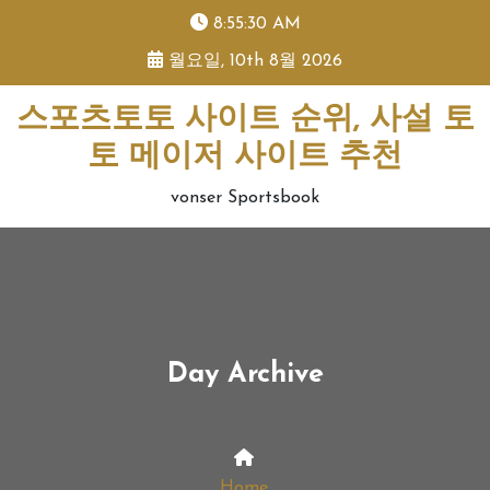
skip
8:55:30 AM
to
월요일, 10th 8월 2026
content
스포츠토토 사이트 순위, 사설 토
토 메이저 사이트 추천
vonser Sportsbook
Day Archive
Home