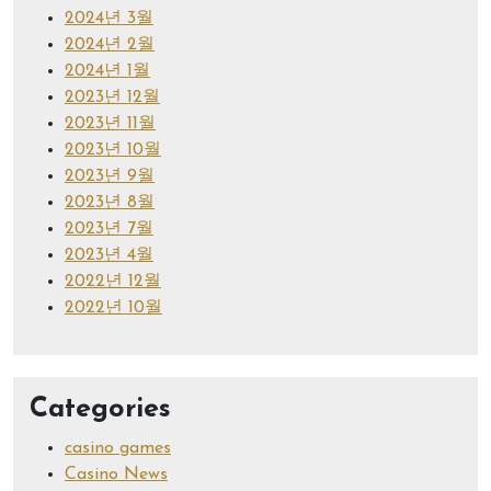
2024년 3월
2024년 2월
2024년 1월
2023년 12월
2023년 11월
2023년 10월
2023년 9월
2023년 8월
2023년 7월
2023년 4월
2022년 12월
2022년 10월
Categories
casino games
Casino News