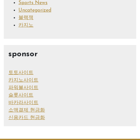
Sports News
Uncategorized
블랙잭
카지노
sponsor
토토사이트
카지노사이트
파워볼사이트
슬롯사이트
바카라사이트
소액결제 현금화
신용카드 현금화