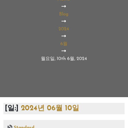
Blog
2024
6월
월요일, 10th 6월, 2024
[일:]
2024년 06월 10일
Standard