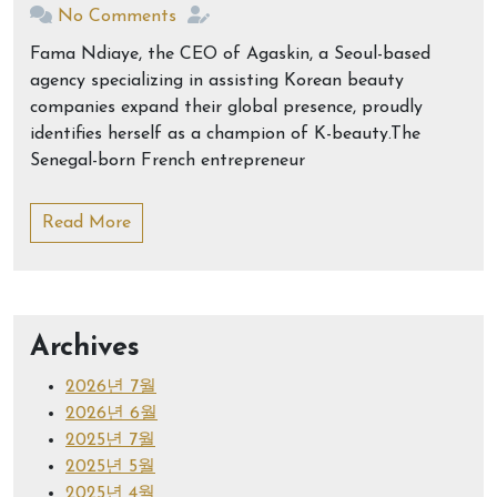
No Comments
Fama Ndiaye, the CEO of Agaskin, a Seoul-based
agency specializing in assisting Korean beauty
companies expand their global presence, proudly
identifies herself as a champion of K-beauty.The
Senegal-born French entrepreneur
Read More
Archives
2026년 7월
2026년 6월
2025년 7월
2025년 5월
2025년 4월