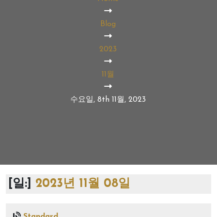
Blog
2023
11월
수요일, 8th 11월, 2023
[일:]
2023년 11월 08일
Standard