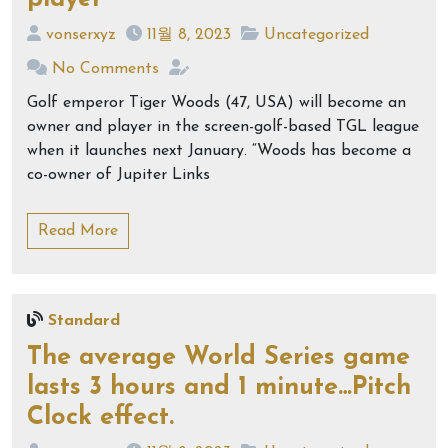
vonserxyz
11월 8, 2023
Uncategorized
No Comments
Golf emperor Tiger Woods (47, USA) will become an
owner and player in the screen-golf-based TGL league
when it launches next January. “Woods has become a
co-owner of Jupiter Links
Read More
Standard
The average World Series game
lasts 3 hours and 1 minute…Pitch
Clock effect.