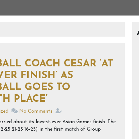
일
ALL COACH CESAR ‘AT
ER FINISH’ AS
ALL GOES TO
TH PLACE’
ized
No Comments
rried about its lowest-ever Asian Games finish. The
2-25 21-25 16-25) in the first match of Group