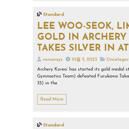
Standard
LEE WOO-SEOK, LI
GOLD IN ARCHER
TAKES SILVER IN A
vonserxyz
10월 5, 2023
Uncategor
Archery Korea’ has started its gold medal 
Gymnastics Team) defeated Furukawa Takah
35) in the
Read More
Standard