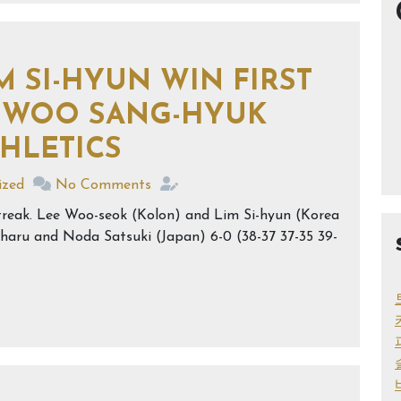
M SI-HYUN WIN FIRST
Y WOO SANG-HYUK
THLETICS
ized
No Comments
streak. Lee Woo-seok (Kolon) and Lim Si-hyun (Korea
aru and Noda Satsuki (Japan) 6-0 (38-37 37-35 39-