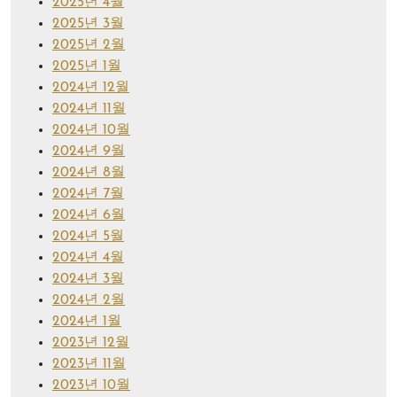
2025년 4월
2025년 3월
2025년 2월
2025년 1월
2024년 12월
2024년 11월
2024년 10월
2024년 9월
2024년 8월
2024년 7월
2024년 6월
2024년 5월
2024년 4월
2024년 3월
2024년 2월
2024년 1월
2023년 12월
2023년 11월
2023년 10월