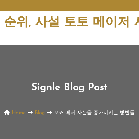
순위, 사설 토토 메이저
Signle Blog Post
Home
Blog
포커 에서 자산을 증가시키는 방법들