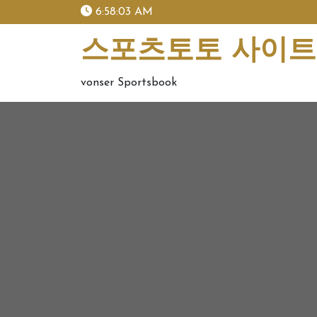
skip
6:58:04 AM
to
content
스포츠토토 사이트 
vonser Sportsbook