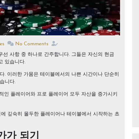
es
No Comments
선 사항 중 하나로 간주합니다. 그들은 자신의 현금
고 있습니다.
다. 이러한 가뭄은 테이블에서의 나쁜 시간이나 단순히
습니다.
반적인 플레이어와 프로 플레이어 모두 자산을 증가시키
게임에 깊숙히 몰두한 플레이어나 테이블에서 시작하는 초
가가 되기