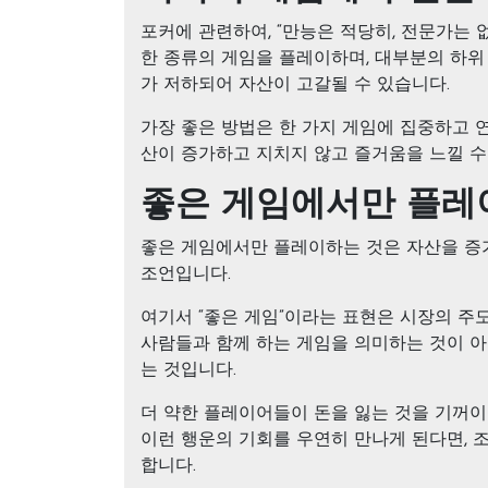
포커에 관련하여, “만능은 적당히, 전문가는 
한 종류의 게임을 플레이하며, 대부분의 하위
가 저하되어 자산이 고갈될 수 있습니다.
가장 좋은 방법은 한 가지 게임에 집중하고 
산이 증가하고 지치지 않고 즐거움을 느낄 수
좋은 게임에서만 플레
좋은 게임에서만 플레이하는 것은 자산을 증
조언입니다.
여기서 “좋은 게임”이라는 표현은 시장의 주도
사람들과 함께 하는 게임을 의미하는 것이 아
는 것입니다.
더 약한 플레이어들이 돈을 잃는 것을 기꺼이
이런 행운의 기회를 우연히 만나게 된다면, 
합니다.