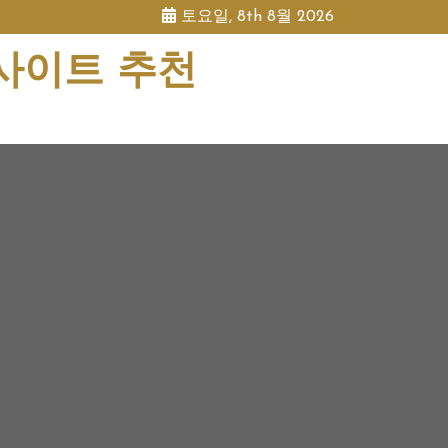
토요일, 8th 8월 2026
 사이트 추천