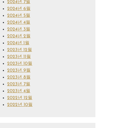
2024년 7월
2024년 6월
2024년 5월
2024년 4월
2024년 3월
2024년 2월
2024년 1월
2023년 12월
2023년 11월
2023년 10월
2023년 9월
2023년 8월
2023년 7월
2023년 4월
2022년 12월
2022년 10월