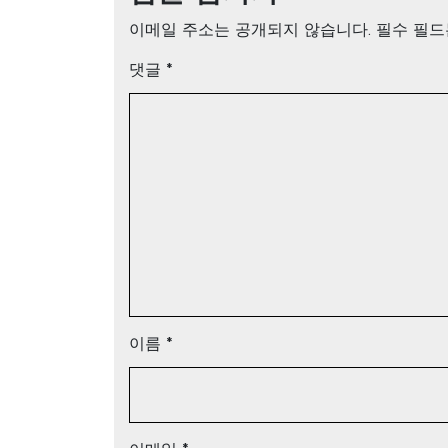
이메일 주소는 공개되지 않습니다.
필수 필
댓글
*
이름
*