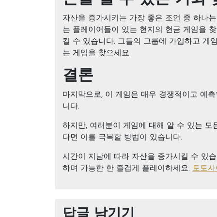
자산을 증가시키는 가장 좋은 조언 중 하나는
는 플레이어들이 있는 현지의 현금 게임을 찾
킬 수 있습니다. 그들의 그룹에 가입하고 게
는 게임을 찾으세요.
결론
마지막으로, 이 게임은 매우 경쟁적이고 예측
니다.
하지만, 여러분이 게임에 대해 알 수 있는 
다면 이를 극복할 방법이 있습니다.
시간이 지남에 따라 자산을 증가시킬 수 있습
하며 가능한 한 즐겁게 플레이하세요.
토토사
답글 남기기