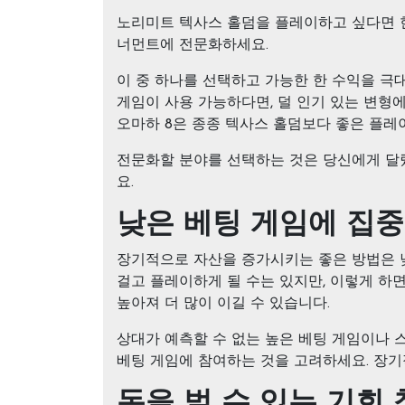
노리미트 텍사스 홀덤을 플레이하고 싶다면 현
너먼트에 전문화하세요.
이 중 하나를 선택하고 가능한 한 수익을 극
게임이 사용 가능하다면, 덜 인기 있는 변형
오마하 8은 종종 텍사스 홀덤보다 좋은 플레
전문화할 분야를 선택하는 것은 당신에게 달
요.
낮은 베팅 게임에 집
장기적으로 자산을 증가시키는 좋은 방법은 낮
걸고 플레이하게 될 수는 있지만, 이렇게 하
높아져 더 많이 이길 수 있습니다.
상대가 예측할 수 없는 높은 베팅 게임이나
베팅 게임에 참여하는 것을 고려하세요. 장기
돈을 벌 수 있는 기회