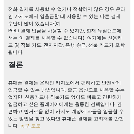
전화 결제를 사용할 수 없거나 적합하지 않은 경우 온라
인 카지노에서 입출금할 때 사용할 수 있는 다른 결제
수단이 많이 있습니다(예
POLi 결제 입금을 사용할 수 있지만, 현재 뉴질랜드에
서는 이 결제를 사용할 수 없습니다). 여기에는 신용카
드 및 직불 카드, 전자지갑, 은행 송금, 선불 카드가 포함
됩니다.
결론
휴대폰 결제는 온라인 카지노에서 편리하고 안전하게
입금할 수 있는 방법입니다. 출금 옵션으로 사용할 수는
없지만, 신용카드나 직불카드 없이도 빠르고 간편하게
입금하고 싶은 플레이어에게는 훌륭한 선택입니다. 간
편하고 번거로움 없이 카지노 계정에 자금을 입금할 수
있는 방법을 찾고 있다면 휴대폰 결제를 고려해볼 만합
니다.
농구 토토