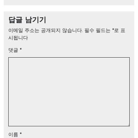
답글 남기기
이메일 주소는 공개되지 않습니다.
필수 필드는
*
로 표
시됩니다
댓글
*
이름
*