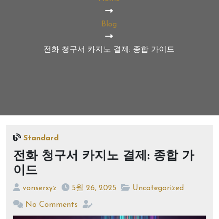
Blog
전화 청구서 카지노 결제: 종합 가이드
Standard
전화 청구서 카지노 결제: 종합 가
이드
vonserxyz
5월 26, 2025
Uncategorized
No Comments