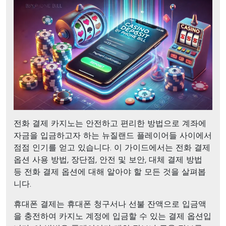
전화 결제 카지노는 안전하고 편리한 방법으로 계좌에
자금을 입금하고자 하는 뉴질랜드 플레이어들 사이에서
점점 인기를 얻고 있습니다. 이 가이드에서는 전화 결제
옵션 사용 방법, 장단점, 안전 및 보안, 대체 결제 방법
등 전화 결제 옵션에 대해 알아야 할 모든 것을 살펴봅
니다.
휴대폰 결제는 휴대폰 청구서나 선불 잔액으로 입금액
을 충전하여 카지노 계정에 입금할 수 있는 결제 옵션입