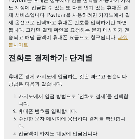
Payforit은 휴대폰 청구서나 선불 잔액을 사용하여 카지
노 계정에 입금할 수 있는 또 다른 인기 있는 휴대폰 결
제 서비스입니다. Payforit을 사용하려면 카지노에서 결
제 옵션으로 선택하고 휴대폰 번호를 입력하기만 하면
됩니다. 그러면 결제 확인을 요청하는 문자 메시지가 전
송되고 해당 금액이 휴대폰 요금으로 청구됩니다.
파워
볼사이트
전화로 결제하기: 단계별
휴대폰 결제 카지노에 입금하는 것은 빠르고 쉽습니다.
방법은 다음과 같습니다:
카지노에서 입금 방법으로 “전화로 결제”를 선택합
니다.
휴대폰 번호를 입력합니다.
수신한 문자 메시지에 응답하여 결제를 확인합니
다.
입금액이 카지노 계정에 입금됩니다.