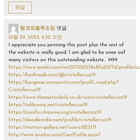
응답
링크모음주소킹
댓글:
10월 29, 2025, 6:52 오전
I appreciate you penning this post plus the rest of
the website is really good. I am glad to be onee oof
many visitors on this outstanding website… MM
https://www.anobii.com/en/017550576c8fa20f7d/profile/ac
https://hashnode.com/@cristellecruz19
https://bergerac.onvasortir.com/profil_read.php?
Cristellecruz19
https://www.theexeterdaily.co.uk/users/cristellecruz19
https://inkbunny.net/cristellecruz19
https://conifer.rhizome.org/cristellecruz19
https://doodleordie.com/profile/cristellecruz19
https://motion-gallery.net/users/822171
http://www.invelos.com/UserProfile.aspx?