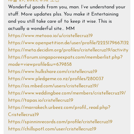
Wonderful goods from you, man. I’ve understand your
stuff. More updates plss. You make it Entertaining
and you still take care of to keep it wise. This is
actually a wonderful site… MM
https://www.metooo.io/u/cristellecruz19
https://www.openpetition.de/user/profile/2225179667132
https://meta.decidim.org/profiles/cristellecruz19/activity
https://forum.singaporeexpats.com/memberlist.php?
mode=viewprofile&u=679858
https://www.hulkshare.com/cristellecruz19
https://www.pledgeme.co.nz/profiles/280037
https://os.mbed.com/users/cristellecruz19/
https://www.weddingbee.com/members/cristellecruz19/
https://tapas.io/cristellecruz19
https://marrakech.urbeez.com/profil_read.php?
Cristellecruz19
https://spinninrecords.com/profile/cristellecruz19
https://chillspot1.com/user/cristellecruz19