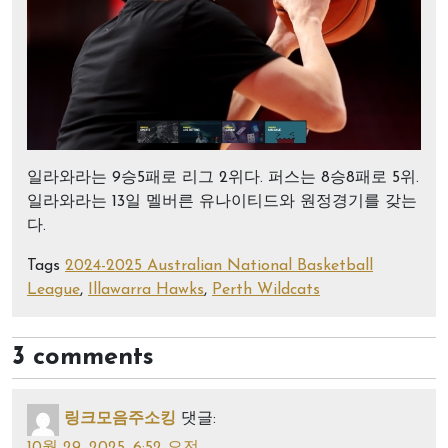
일라와라는 9승5패로 리그 2위다. 퍼스는 8승8패로 5위.
일라와라는 13일 멜버른 유나이티드와 원정경기를 갖는
다.
Tags
2024-2025 Australian National Basketball
League
,
Illawarra Hawks
,
Perth Wildcats
3 comments
링크모음주소킹
댓글:
10월 29, 2025, 6:52 오전