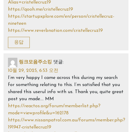
Alias=cristellecruz19
https://qooh.me/cristellecruz19
https://startupxplore.com/en/person/cristellecruz-
nineteen
https://www.reverbnation.com/cristellecruz19
응답
링크모음주소킹
댓글:
10월 29, 2025, 6:53 오전
I’m very happy I came across this during my search
for something relating to this. I’m satisfied that you
shared this userul info with us. Thank you, quite great
post you made…. MM
https://reactos.org/forum/memberlist.php?
mode=viewprofile&u=162178
https://www.nissanpatrol.com.au/forums/member.php?
191947-cristellecruz19