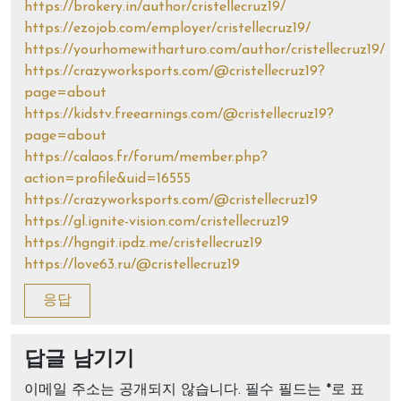
https://brokery.in/author/cristellecruz19/
https://ezojob.com/employer/cristellecruz19/
https://yourhomewitharturo.com/author/cristellecruz19/
https://crazyworksports.com/@cristellecruz19?
page=about
https://kidstv.freearnings.com/@cristellecruz19?
page=about
https://calaos.fr/forum/member.php?
action=profile&uid=16555
https://crazyworksports.com/@cristellecruz19
https://gl.ignite-vision.com/cristellecruz19
https://hgngit.ipdz.me/cristellecruz19
https://love63.ru/@cristellecruz19
응답
답글 남기기
이메일 주소는 공개되지 않습니다.
필수 필드는
*
로 표