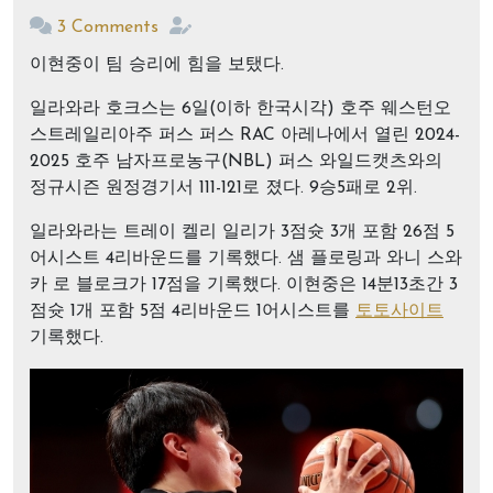
3 Comments
이현중이 팀 승리에 힘을 보탰다.
일라와라 호크스는 6일(이하 한국시각) 호주 웨스턴오
스트레일리아주 퍼스 퍼스 RAC 아레나에서 열린 2024-
2025 호주 남자프로농구(NBL) 퍼스 와일드캣츠와의
정규시즌 원정경기서 111-121로 졌다. 9승5패로 2위.
일라와라는 트레이 켈리 일리가 3점슛 3개 포함 26점 5
어시스트 4리바운드를 기록했다. 샘 플로링과 와니 스와
카 로 블로크가 17점을 기록했다. 이현중은 14분13초간 3
점슛 1개 포함 5점 4리바운드 1어시스트를
토토사이트
기록했다.