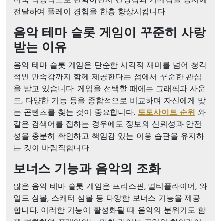
더욱 역동적으로 변화하면서 긴장감과 기대감을 동시에
전달하여 플레이 경험을 한층 향상시킵니다.
음악 테마 슬롯 게임이 꾸준히 사랑
받는 이유
음악 테마 슬롯 게임은 단순한 시각적 재미를 넘어 청각
적인 만족감까지 함께 제공한다는 점에서 꾸준한 관심
을 받고 있습니다. 게임을 선택할 때에는 그래픽과 사운
드, 다양한 기능 등을 종합적으로 비교하며 자신에게 맞
는 콘텐츠를 찾는 것이 중요합니다.
토토사이트 순위
와
같은 검색어를 접하는 경우에도 정보의 신뢰성과 안전
성을 충분히 확인하고 책임감 있는 이용 습관을 유지하
는 것이 바람직합니다.
보너스 기능과 음악의 조화
많은 음악 테마 슬롯 게임은 프리스핀, 멀티플라이어, 와
일드 심볼, 스캐터 심볼 등 다양한 보너스 기능을 제공
합니다. 이러한 기능이 활성화될 때 음악의 분위기도 함