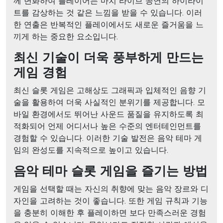
께 변화하여 플레이어는 마치 라이브 공연의 하이라이
트를 감상하는 것 같은 느낌을 받을 수 있습니다. 이러
한 연출은 반복적인 플레이에서도 새로운 즐거움을 느
끼게 하는 중요한 요소입니다.
최신 기술이 더욱 풍부하게 만드는
게임 경험
최신 슬롯 게임은 고해상도 그래픽과 입체적인 음향 기
술을 활용하여 더욱 사실적인 분위기를 제공합니다. 모
바일 환경에서도 뛰어난 사운드 품질을 유지하도록 최
적화되어 언제 어디서나 높은 수준의 엔터테인먼트를
경험할 수 있습니다. 이러한 기술 발전은 음악 테마 게
임의 완성도를 지속적으로 높이고 있습니다.
음악 테마 슬롯 게임을 즐기는 방법
게임을 선택할 때는 자신의 취향에 맞는 음악 장르와 디
자인을 고려하는 것이 좋습니다. 또한 게임 규칙과 기능
을 충분히 이해한 후 플레이하면 보다 만족스러운 경험