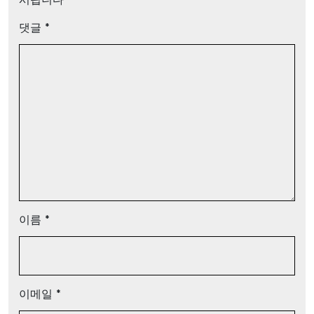
시됩니다
댓글
*
이름
*
이메일
*