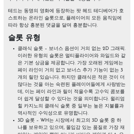
테드는 동명의 영화에 등장하는 팟 헤드 테디베어가 호
스트하는 온라인 슬롯으로, 플레이어의 모든 움직임에
따라 항상 흥분된 댓글을 달며 흥분합니다.
슬롯 유형
클래식 슬롯 – 보너스 옵션이 거의 없는 2D 그래픽.
이러한 유형의 슬롯은 멀티플라이어와 와일드와 같
은 기본 상금을 제공합니다. 가장 오래된 게임에는
페이 라인이 거의 없고 보너스 추가 기능이 없는 3
개의 릴만 있습니다. 하지만 클래식은 적은 것이 더
많다는 것을 아는 숙련된 플레이어들에게 사랑받는
데, 이는 페이 라인과 릴이 적을수록 고수익 콤보를
더 쉽게 달성할 수 있다는 것을 의미합니다. 윌리엄
힐 카지노의 클래식 슬롯 중 일부는 높은 지불률과
역사적인 수익성으로 유명합니다.
3D 슬롯 – WH는 시장에서 최고의 3D 슬롯 중 하
나를 보유하고 있으며, 몰입감 있는 품질로 가장 재