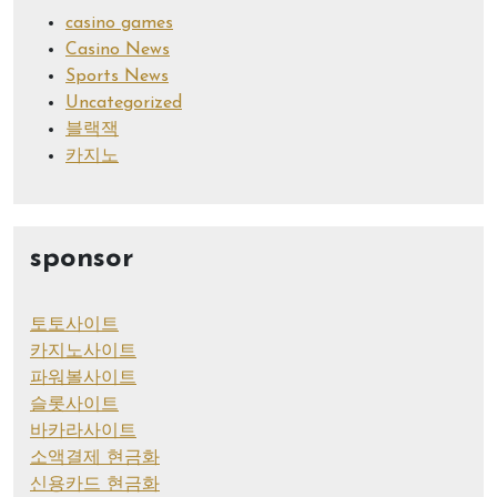
casino games
Casino News
Sports News
Uncategorized
블랙잭
카지노
sponsor
토토사이트
카지노사이트
파워볼사이트
슬롯사이트
바카라사이트
소액결제 현금화
신용카드 현금화