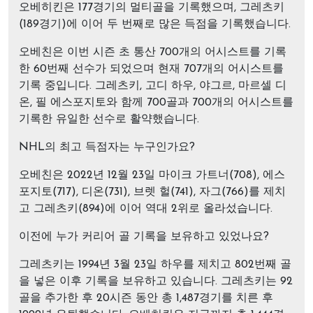
오베히킨은 177경기의 멀티골을 기록했으며, 그레츠키
(189경기)에 이어 두 번째로 많은 득점을 기록했습니다.
오베친은 이번 시즌 초 통산 700개의 어시스트를 기록
한 60번째 선수가 되었으며 현재 707개의 어시스트를
기록 중입니다. 그레츠키, 고디 하우, 야그르, 마르셀 디
온, 필 에스포지토와 함께 700골과 700개의 어시스트를
기록한 유일한 선수로 활약했습니다.
NHL의 최고 득점자는 누구인가요?
오베친은 2022년 12월 23일 마이크 가트너(708), 에스
포지토(717), 디온(731), 브렛 헐(741), 자그(766)를 제치
고 그레츠키(894)에 이어 역대 2위로 올라섰습니다.
이전에 누가 커리어 골 기록을 보유하고 있었나요?
그레츠키는 1994년 3월 23일 하우를 제치고 802번째 골
을 넣은 이후 기록을 보유하고 있습니다. 그레츠키는 92
골을 추가한 후 20시즌 동안 총 1,487경기를 치른 후