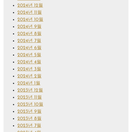
2024년 12월
2024년 11월
2024년 10월
2024년 9월
2024년 8월
2024년 7월
2024년 6월
2024년 5월
2024년 4월
2024년 3월
2024년 2월
2024년 1월
2023년 12월
2023년 11월
2023년 10월
2023년 9월
2023년 8월
2023년 7월