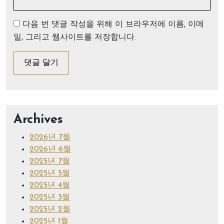
다음 번 댓글 작성을 위해 이 브라우저에 이름, 이메
일, 그리고 웹사이트를 저장합니다.
Archives
2026년 7월
2026년 6월
2025년 7월
2025년 5월
2025년 4월
2025년 3월
2025년 2월
2025년 1월