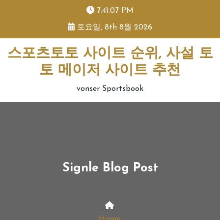
skip
7:41:08 PM
to
토요일, 8th 8월 2026
content
스포츠토토 사이트 순위, 사설 토
토 메이저 사이트 추천
vonser Sportsbook
Signle Blog Post
Home