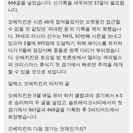
868골을 넣었습니다. 신기록을 세우려면 27골이 필요합
니다.
오베치킨은 시즌 42에 접어들었지만 오랫동안 접근할
수 없을 것 같았던 ‘위대한 원’의 기록을 깨지 못했습니
다. 39세의 러시아 선수는 NHL 20번째 시즌을 보내고
있으며 2월에 895점에 도달하기 위해 페이스를 유지하
다가 11월에 정강이뼈 충돌로 왼쪽 다리가 부러졌습니
다. 오베치킨은 토요일 밤 토론토에서 열리는 캐피털스
의 크리스마스 휴식기 첫 경기에서 빠르면 추격을 재개
할 수 있을 것으로 보입니다.
알렉스 오베히킨의 마지막 골
오베치킨은 11월 18일 유타 하키 클럽과의 경기에서 6-2
로 승리하며 두 골을 넣었고, 솔트레이크시티에서의 첫
경기에서 867골과 868골을 기록한 후 3피리어드에서
퇴장했습니다.
오베치킨의 다음 경기는 언제인가요?