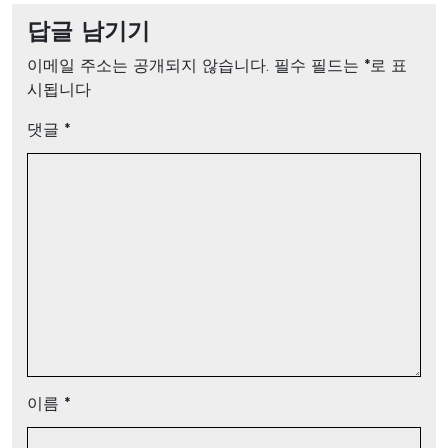
답글 남기기
이메일 주소는 공개되지 않습니다.
필수 필드는
*
로 표
시됩니다
댓글
*
이름
*