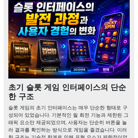
초기 슬롯 게임 인터페이스의 단순
한 구조
슬롯 게임의 초기 인터페이스는 매우 단순한 형태로 구
성되어 있었습니다. 기본적인 릴 회전 기능과 제한된 그
래픽 요소만 제공되었으며, 사용자는 단순히 버튼을 눌
러 결과를 확인하는 방식으로 게임을 즐겼습니다. 이러
한 구조는 기술적 한계로 인해 표현 요소가 제한적이었