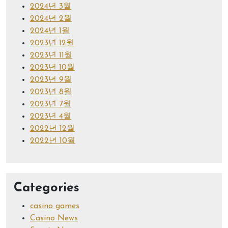
2024년 3월
2024년 2월
2024년 1월
2023년 12월
2023년 11월
2023년 10월
2023년 9월
2023년 8월
2023년 7월
2023년 4월
2022년 12월
2022년 10월
Categories
casino games
Casino News