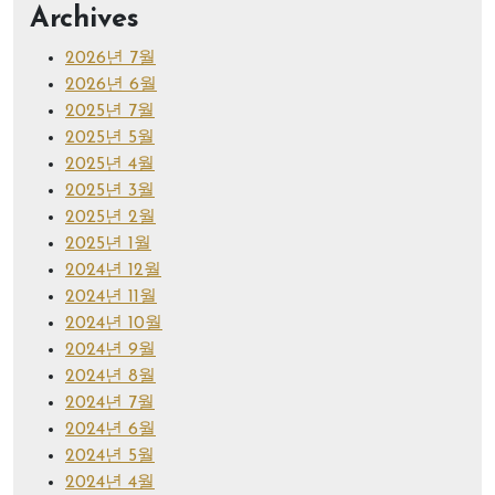
Archives
2026년 7월
2026년 6월
2025년 7월
2025년 5월
2025년 4월
2025년 3월
2025년 2월
2025년 1월
2024년 12월
2024년 11월
2024년 10월
2024년 9월
2024년 8월
2024년 7월
2024년 6월
2024년 5월
2024년 4월