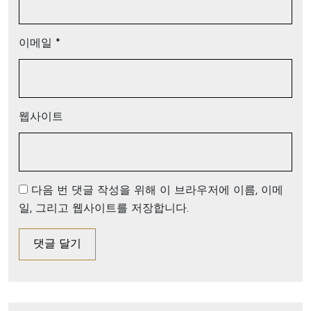
이메일
*
웹사이트
다음 번 댓글 작성을 위해 이 브라우저에 이름, 이메
일, 그리고 웹사이트를 저장합니다.