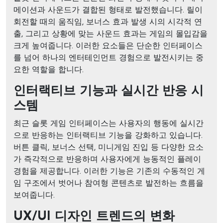
메이션과 사운드가 결합된 형태로 발전했습니다. 릴이
회전할 때의 움직임, 보너스 효과 발생 시의 시각적 연
출, 그리고 상황에 맞는 사운드 효과는 게임의 몰입감을
크게 높여줍니다. 이러한 요소들은 단순한 인터페이스
를 넘어 하나의 엔터테인먼트 경험으로 발전시키는 중
요한 역할을 합니다.
인터랙티브 기능과 실시간 반응 시
스템
최근 슬롯 게임 인터페이스는 사용자의 행동에 실시간
으로 반응하는 인터랙티브 기능을 강화하고 있습니다.
버튼 클릭, 보너스 선택, 미니게임 진입 등 다양한 요소
가 즉각적으로 반응하며 사용자에게 능동적인 플레이
경험을 제공합니다. 이러한 기능은 기존의 수동적인 게
임 구조에서 벗어나 참여형 콘텐츠로 발전하는 흐름을
보여줍니다.
UX/UI 디자인 트렌드의 변화