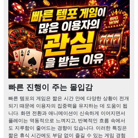
빠른 진행이 주는 몰입감
빠른 템포의 게임은 짧은 시간 안에 다양한 상황이 전개
되기 때문에 이용자의 집중력을 유지하는 데 도움이 됩
니다. 화면 전환과 애니메이션이 신속하게 이어지면서
플레이는 역동적으로 느껴지고, 반복적인 흐름 속에서
도 지루함이 줄어드는 경향이 있습니다. 이러한 특징은
짧은 휴식 시간에도 부담 없이 즐길 수 있는 게임 경험