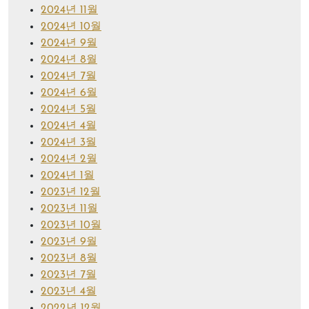
2024년 11월
2024년 10월
2024년 9월
2024년 8월
2024년 7월
2024년 6월
2024년 5월
2024년 4월
2024년 3월
2024년 2월
2024년 1월
2023년 12월
2023년 11월
2023년 10월
2023년 9월
2023년 8월
2023년 7월
2023년 4월
2022년 12월