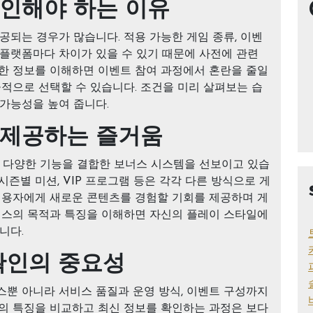
확인해야 하는 이유
공되는 경우가 많습니다. 적용 가능한 게임 종류, 이벤
은 플랫폼마다 차이가 있을 수 있기 때문에 사전에 관련
한 정보를 이해하면 이벤트 참여 과정에서 혼란을 줄일
율적으로 선택할 수 있습니다. 조건을 미리 살펴보는 습
가능성을 높여 줍니다.
 제공하는 즐거움
어 다양한 기능을 결합한 보너스 시스템을 선보이고 있습
 시즌별 미션, VIP 프로그램 등은 각각 다른 방식으로 게
이용자에게 새로운 콘텐츠를 경험할 기회를 제공하며 게
너스의 목적과 특징을 이해하면 자신의 플레이 스타일에
니다.
확인의 중요성
뿐 아니라 서비스 품질과 운영 방식, 이벤트 구성까지
의 특징을 비교하고 최신 정보를 확인하는 과정은 보다