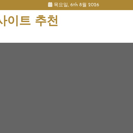
목요일, 6th 8월 2026
 사이트 추천