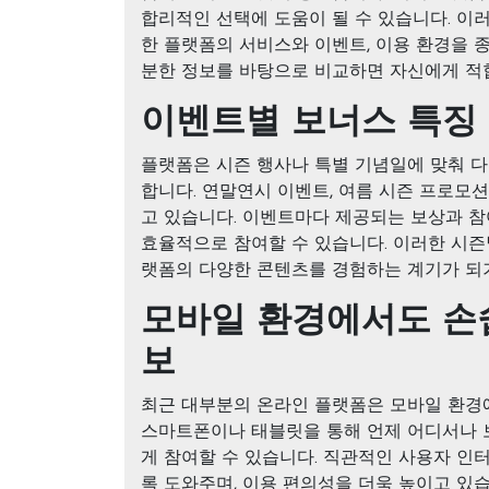
합리적인 선택에 도움이 될 수 있습니다. 이
한 플랫폼의 서비스와 이벤트, 이용 환경을 종
분한 정보를 바탕으로 비교하면 자신에게 적합
이벤트별 보너스 특징
플랫폼은 시즌 행사나 특별 기념일에 맞춰 
합니다. 연말연시 이벤트, 여름 시즌 프로모션
고 있습니다. 이벤트마다 제공되는 보상과 참
효율적으로 참여할 수 있습니다. 이러한 시
랫폼의 다양한 콘텐츠를 경험하는 계기가 되
모바일 환경에서도 손
보
최근 대부분의 온라인 플랫폼은 모바일 환경
스마트폰이나 태블릿을 통해 언제 어디서나 보
게 참여할 수 있습니다. 직관적인 사용자 인
록 도와주며, 이용 편의성을 더욱 높이고 있