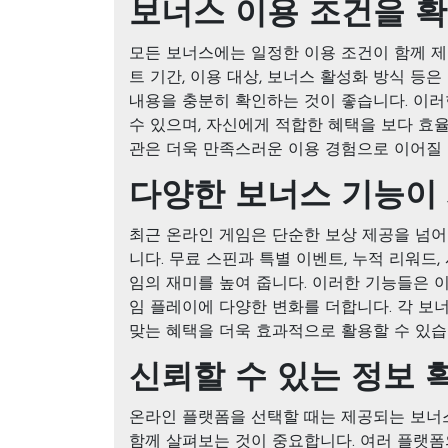
보너스 이용 조건을 
모든 보너스에는 일정한 이용 조건이 함께 제
트 기간, 이용 대상, 보너스 활성화 방식 등
내용을 충분히 확인하는 것이 좋습니다. 이러
수 있으며, 자신에게 적합한 혜택을 보다 효
관은 더욱 만족스러운 이용 경험으로 이어질 
다양한 보너스 기능이
최근 온라인 게임은 단순한 보상 제공을 넘
니다. 무료 스핀과 특별 이벤트, 누적 리워드,
임의 재미를 높여 줍니다. 이러한 기능들은 
임 플레이에 다양한 변화를 더합니다. 각 보
맞는 혜택을 더욱 효과적으로 활용할 수 있습
신뢰할 수 있는 정보 
온라인 플랫폼을 선택할 때는 제공되는 보너스
함께 살펴보는 것이 중요합니다. 여러 플랫폼