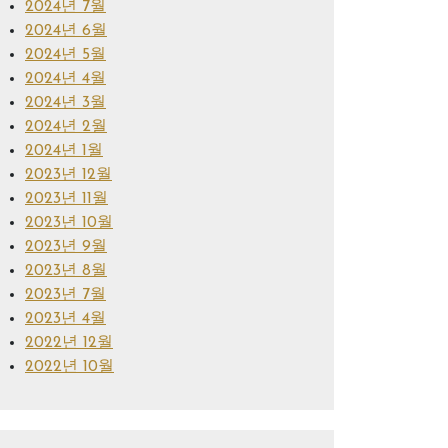
2024년 7월
2024년 6월
2024년 5월
2024년 4월
2024년 3월
2024년 2월
2024년 1월
2023년 12월
2023년 11월
2023년 10월
2023년 9월
2023년 8월
2023년 7월
2023년 4월
2022년 12월
2022년 10월