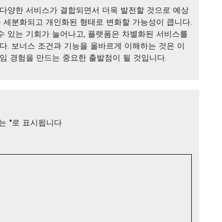
 다양한 서비스가 결합되면서 더욱 발전할 것으로 예상
욱 세분화되고 개인화된 형태로 변화할 가능성이 큽니다.
수 있는 기회가 늘어나고, 플랫폼은 차별화된 서비스를
다. 보너스 조건과 기능을 올바르게 이해하는 것은 이
임 경험을 만드는 중요한 출발점이 될 것입니다.
드는
*
로 표시됩니다