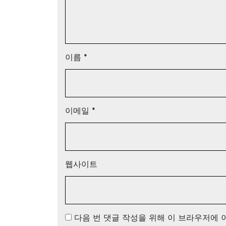
이름
*
이메일
*
웹사이트
다음 번 댓글 작성을 위해 이 브라우저에 