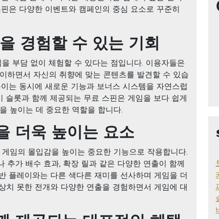
스핀은 다양한 이벤트와 캠페인의 중심 요소로 꾸준히
을 경험할 수 있는 기회
임을 부담 없이 체험할 수 있다는 점입니다. 이용자들은
레이하면서 자신의 취향에 맞는 콘텐츠를 발견할 수 있습
높이는 동시에 새로운 기능과 보너스 시스템을 자연스럽
출시 슬롯과 함께 제공되는 무료 스핀은 게임을 보다 쉽게
을 높이는 데 중요한 역할을 합니다.
을 더욱 높이는 요소
 게임의 몰입감을 높이는 중요한 기능으로 작용합니다.
 추가 배수 효과, 확장 릴과 같은 다양한 연출이 함께
반 플레이와는 다른 색다른 재미를 선사하며 게임을 더
상치 못한 전개와 다양한 연출을 경험하면서 게임에 대