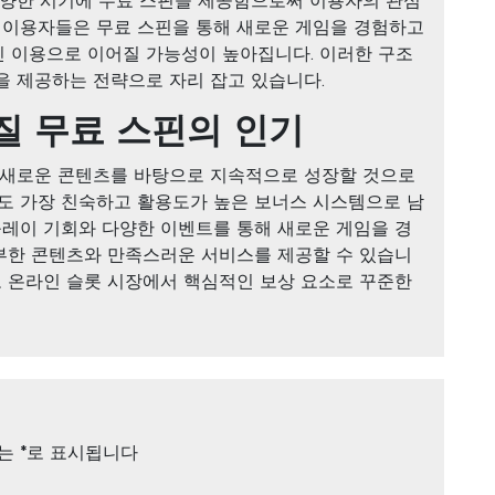
 다양한 시기에 무료 스핀을 제공함으로써 이용자의 관심
 이용자들은 무료 스핀을 통해 새로운 게임을 경험하고
 이용으로 이어질 가능성이 높아집니다. 이러한 구조
을 제공하는 전략으로 자리 잡고 있습니다.
질 무료 스핀의 인기
 새로운 콘텐츠를 바탕으로 지속적으로 성장할 것으로
도 가장 친숙하고 활용도가 높은 보너스 시스템으로 남
플레이 기회와 다양한 이벤트를 통해 새로운 게임을 경
풍부한 콘텐츠와 만족스러운 서비스를 제공할 수 있습니
도 온라인 슬롯 시장에서 핵심적인 보상 요소로 꾸준한
드는
*
로 표시됩니다