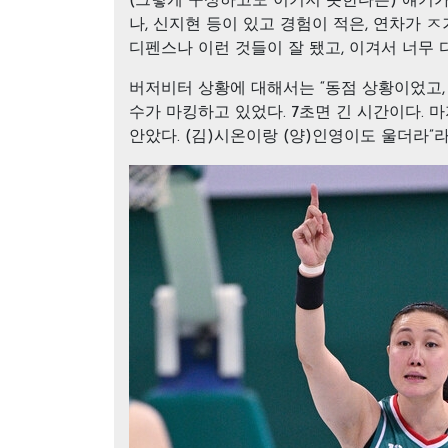
(그렇게 구성하고도 이기지 못한다는) 얘기가
나, 신지현 등이 있고 경험이 적은, 연차가 
디펜스나 이런 것들이 잘 됐고, 이겨서 너무 
버저비터 상황에 대해서는 “동점 상황이었고,
수가 마킹하고 있었다. 7초면 긴 시간이다. 
안았다. (김)시온이랑 (양)인영이도 울더라”