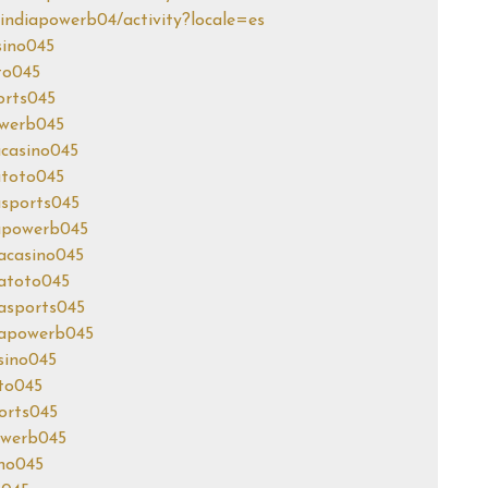
okindiapowerb04/activity?locale=es
sino045
to045
orts045
owerb045
acasino045
atoto045
asports045
iapowerb045
iacasino045
iatoto045
iasports045
diapowerb045
asino045
oto045
ports045
powerb045
ino045