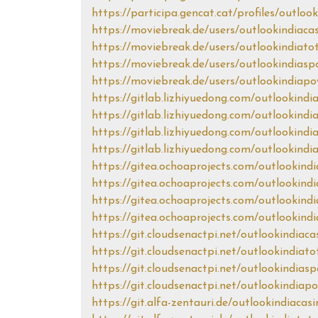
https://participa.gencat.cat/profiles/outlo
https://moviebreak.de/users/outlookindiaca
https://moviebreak.de/users/outlookindiato
https://moviebreak.de/users/outlookindiasp
https://moviebreak.de/users/outlookindiap
https://gitlab.lizhiyuedong.com/outlookindi
https://gitlab.lizhiyuedong.com/outlookindi
https://gitlab.lizhiyuedong.com/outlookindi
https://gitlab.lizhiyuedong.com/outlookind
https://gitea.ochoaprojects.com/outlookind
https://gitea.ochoaprojects.com/outlookind
https://gitea.ochoaprojects.com/outlookind
https://gitea.ochoaprojects.com/outlookin
https://git.cloudsenactpi.net/outlookindiac
https://git.cloudsenactpi.net/outlookindiat
https://git.cloudsenactpi.net/outlookindias
https://git.cloudsenactpi.net/outlookindia
https://git.alfa-zentauri.de/outlookindiacas