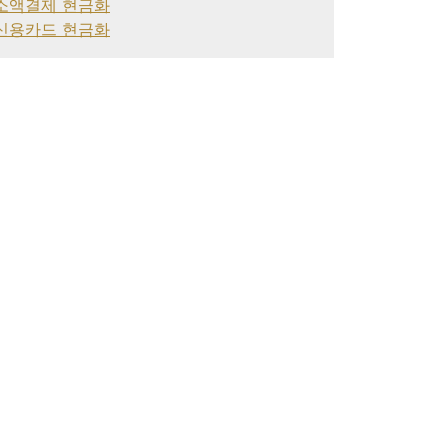
소액결제 현금화
신용카드 현금화