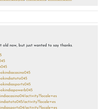
t old now, but just wanted to say thanks.
5
045
b045
ookindiacasino045
ookindiatoto045
ookindiasports045
lookindiapowerb045
kindiacasino04/activity?locale=es
kindiatoto045/activity?locale=es
kindiasports04/activity?locale=es