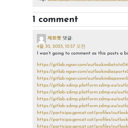
1 comment
제트벳
댓글:
4월 30, 2025, 10:57 오전
I wan’t going to comment as this posts a bi
https://gitlab.ngser.com/outlookindiatoto04
https://gitlab.ngser.com/outlookindiasports
https://gitlab.ngser.com/outlookindiapower
https://gitlab-zdmp.platform.zdmp.eu/outl
https://gitlab-zdmp.platform.zdmp.eu/outl
https://gitlab-zdmp.platform.zdmp.eu/outl
https://gitlab-zdmp.platform.zdmp.eu/out
https://participa.gencat.cat/profiles/outloo
https://participa.gencat.cat/profiles/outloo
https://participa.gencat.cat/profiles/outloo