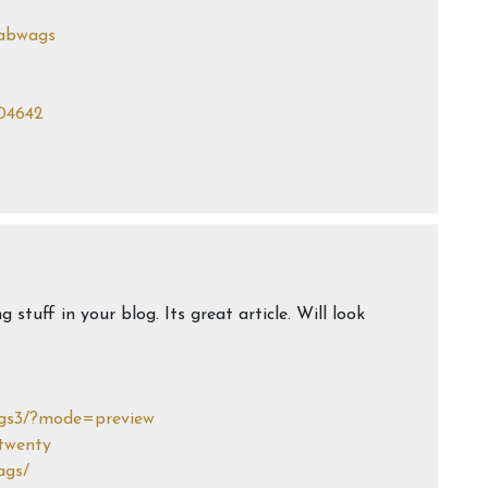
fabwags
804642
 stuff in your blog. Its great article. Will look
ags3/?mode=preview
-twenty
ags/