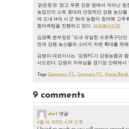
‘맑은청’은 ‘맑고 푸른 강원 땅에서 자라난 청
농업인의 소득 증대와 안정적인 강원 농산물 
재 도내 14개 시·군 36개 농협이 참여해 고추류
합마케팅을 진행하고 있다.
파워볼사이트
김경록 본부장은 “도내 유일한 프로축구단인 
전과 강원 농산물의 소비지 저변 확대를 위해
김병지 대표이사는 “강원FC가 강원농협과 함
사드린다. 강원의 자부심을 경기장 안팎에서 
Tags
Gangwon FC
,
Gwangju FC
,
Hana Bank 
9 comments
shirt
댓글:
4월 16, 2025, 4:39 오후