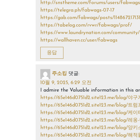
http://snstheme.com/forums/users/fabwags
https://telegra.ph/fabwags-07-17
https://gab.com/fabwags/posts/11486721713
https://tabelog.com/rvwr/fabwags/prof/
https://www.laundrynation.com/community/
https://wallhaven.cc/user/fabwags
응답
주소킹
댓글:
10월 9, 2025, 6:29 오전
I admire the Valuable information in this 
https://65e146d0751d2.site123.m
https://65e146d0751d2.site123.m
https://65e146d0751d2.site123.me/b
https://65e146d0751d2.site123.me/bl
https://65e146d0751d2.site123.me/
https://65e146d0751d2.site123.m