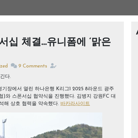
서십 체결…유니폼에 ‘맑은
ized
9 Comments
긴다.
기장에서 열린 하나은행 K리그1 2025 8라운드 광주
)와 스폰서십 협약식을 진행했다. 김병지 강원FC 대
석해 상호 협력을 약속했다.
바카라사이트