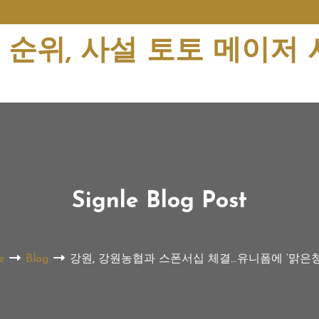
순위, 사설 토토 메이저
Signle Blog Post
e
Blog
강원, 강원농협과 스폰서십 체결…유니폼에 ‘맑은청