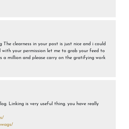
 The clearness in your post is just nice and i could
l with your permission let me to grab your feed to
a million and please carry on the gratifying work
blog. Linking is very useful thing. you have really
s/
bwags/