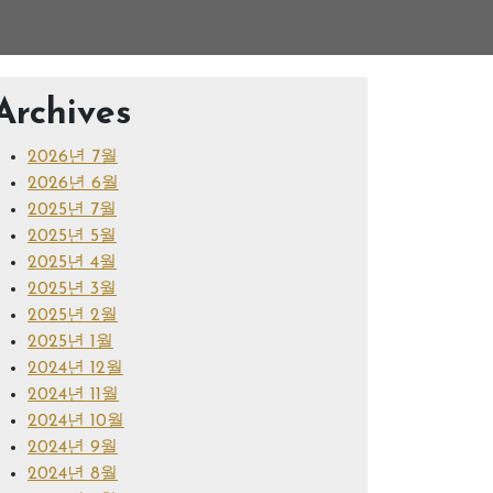
Archives
2026년 7월
2026년 6월
2025년 7월
2025년 5월
2025년 4월
2025년 3월
2025년 2월
2025년 1월
2024년 12월
2024년 11월
2024년 10월
2024년 9월
2024년 8월