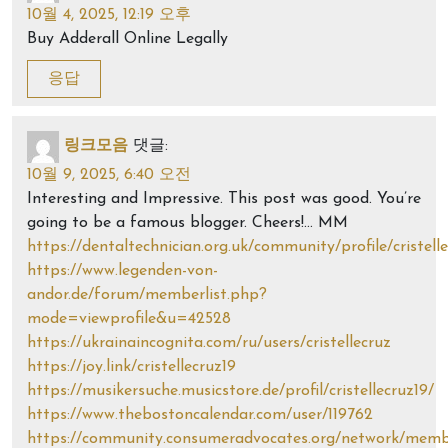
10월 4, 2025, 12:19 오후
Buy Adderall Online Legally
응답
링크모음
댓글:
10월 9, 2025, 6:40 오전
Interesting and Impressive. This post was good. You’re
going to be a famous blogger. Cheers!… MM
https://dentaltechnician.org.uk/community/profile/cristell
https://www.legenden-von-
andor.de/forum/memberlist.php?
mode=viewprofile&u=42528
https://ukrainaincognita.com/ru/users/cristellecruz
https://joy.link/cristellecruz19
https://musikersuche.musicstore.de/profil/cristellecruz19/
https://www.thebostoncalendar.com/user/119762
https://community.consumeradvocates.org/network/membe