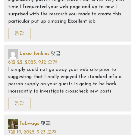
time I frequented your web page and up to now I
surprised with the research you made to create this
particular put up amazing Excellent job
응답
Lexie Jenkins
댓글:
6월 22, 2025, 9:12 오전
I simply could not go away your web site prior to
suggesting that I really enjoyed the standard info a
person supply on your guests Is going to be back
incessantly to investigate crosscheck new posts
응답
fabwags
댓글:
7월 19, 2025, 9:23 오전