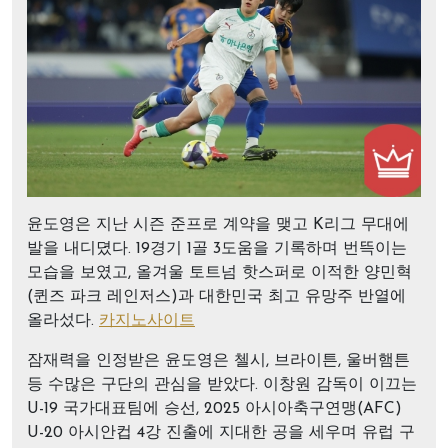
윤도영은 지난 시즌 준프로 계약을 맺고 K리그 무대에
발을 내디뎠다. 19경기 1골 3도움을 기록하며 번뜩이는
모습을 보였고, 올겨울 토트넘 핫스퍼로 이적한 양민혁
(퀸즈 파크 레인저스)과 대한민국 최고 유망주 반열에
올라섰다.
카지노사이트
잠재력을 인정받은 윤도영은 첼시, 브라이튼, 울버햄튼
등 수많은 구단의 관심을 받았다. 이창원 감독이 이끄는
U-19 국가대표팀에 승선, 2025 아시아축구연맹(AFC)
U-20 아시안컵 4강 진출에 지대한 공을 세우며 유럽 구