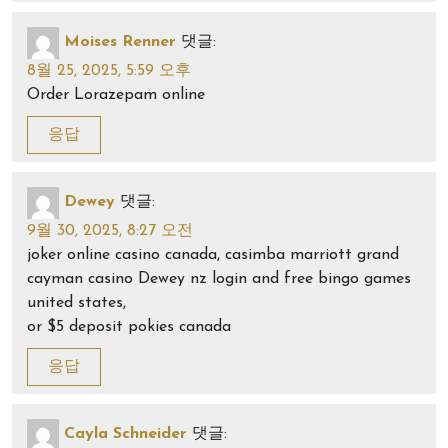
Moises Renner
댓글:
8월 25, 2025, 5:59 오후
Order Lorazepam online
응답
Dewey
댓글:
9월 30, 2025, 8:27 오전
joker online casino canada, casimba marriott grand
cayman casino Dewey nz login and free bingo games
united states,
or $5 deposit pokies canada
응답
Cayla Schneider
댓글: