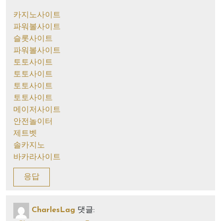
카지노사이트
파워볼사이트
슬롯사이트
파워볼사이트
토토사이트
토토사이트
토토사이트
토토사이트
메이저사이트
안전놀이터
제트벳
솔카지노
바카라사이트
응답
CharlesLag
댓글: