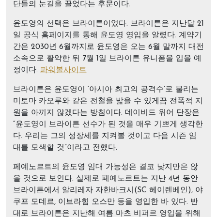
단들의 눈길을 끌었다는 후문이다.
윤도영의 선택은 브라이튼이었다. 브라이튼은 지난달 21
일 공식 홈페이지를 통해 윤도영 영입을 알렸다. 계약기
간은 2030년 6월까지로 윤도영은 오는 6월 말까지 대전
소속으로 활약한 뒤 7월 1일 브라이튼 유니폼을 입을 예
정이다.
파워볼사이트
브라이튼은 윤도영이 ‘아시아 최고의 공격수’로 불리는
미토마 카오루와 같은 전철을 밟을 수 있게끔 전폭적 지
원을 아끼지 않겠다는 방침이다. 데이비드 위어 단장은
“윤도영이 브라이튼 선수가 된 것을 매우 기쁘게 생각한
다. 우리는 그의 성장세를 지켜볼 것이고 다음 시즌 임
대를 모색할 것”이라고 전했다.
페예노르트의 윤도영 임대 가능성은 결코 낮지만은 않
을 것으로 보인다. 실제로 페예노르트는 지난 4년 동안
브라이튼에서 알리레자 자한바크시(SC 헤이렌베인), 야
쿠프 모데르, 이브라힘 오스만 등을 영입한 바 있다. 반
대로 브라이튼은 지난해 여름 마츠 비퍼르 영입을 위해