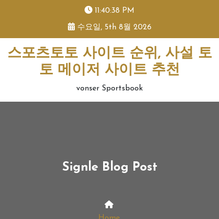
skip
11:40:39 PM
to
수요일, 5th 8월 2026
content
스포츠토토 사이트 순위, 사설 토
토 메이저 사이트 추천
vonser Sportsbook
Signle Blog Post
Home