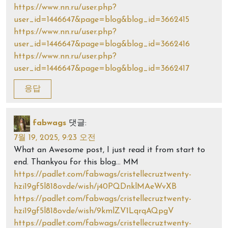
https://www.nn.ru/user.php?
user_id=1446647&page=blog&blog_id=3662415
https://www.nn.ru/user.php?
user_id=1446647&page=blog&blog_id=3662416
https://www.nn.ru/user.php?
user_id=1446647&page=blog&blog_id=3662417
응답
fabwags
댓글:
7월 19, 2025, 9:23 오전
What an Awesome post, I just read it from start to
end. Thankyou for this blog… MM
https://padlet.com/fabwags/cristellecruztwenty-
hzi19gf5l818ovde/wish/j40PQDnklMAeWvXB
https://padlet.com/fabwags/cristellecruztwenty-
hzi19gf5l818ovde/wish/9kmlZV1LqrqAQpgV
https://padlet.com/fabwags/cristellecruztwenty-