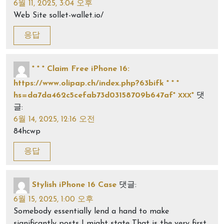
6월 11, 2025, 3:04 오후
Web Site sollet-wallet.io/
응답
* * * Claim Free iPhone 16:
https://www.olipap.ch/index.php?63bifk * * *
hs=da7da462c5cefab73d03158709b647af* ххх*
댓
글:
6월 14, 2025, 12:16 오전
84hcwp
응답
Stylish iPhone 16 Case
댓글:
6월 15, 2025, 1:00 오후
Somebody essentially lend a hand to make
significantly posts I might state That is the very first