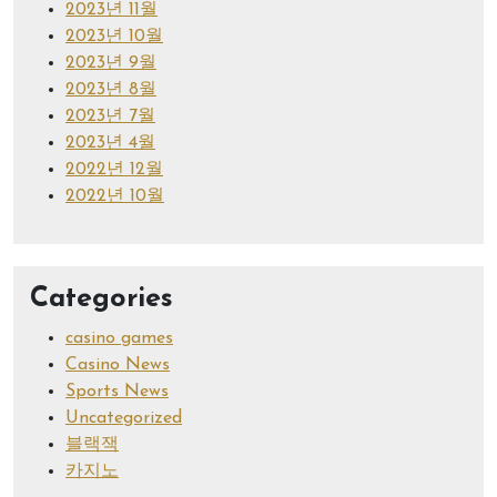
2023년 11월
2023년 10월
2023년 9월
2023년 8월
2023년 7월
2023년 4월
2022년 12월
2022년 10월
Categories
casino games
Casino News
Sports News
Uncategorized
블랙잭
카지노