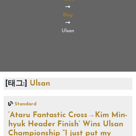
Blog
Ulsan
[태그:]
Ulsan
Standard
‘Ataru Fantastic Cross→Kim Min-
hyuk Header Finish’ Wins Ulsan
Championship “I just put my