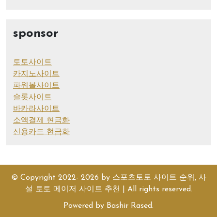
sponsor
토토사이트
카지노사이트
파워볼사이트
슬롯사이트
바카라사이트
소액결제 현금화
신용카드 현금화
© Copyright 2022- 2026 by
스포츠토토 사이트 순위, 사
설 토토 메이저 사이트 추천
| All rights reserved.
Powered by
Bashir Rased
.