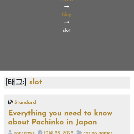
Blog
slot
[태그:]
slot
Standard
Everything you need to know
about Pachinko in Japan
vonserxyz
10월 28, 2022
casino games