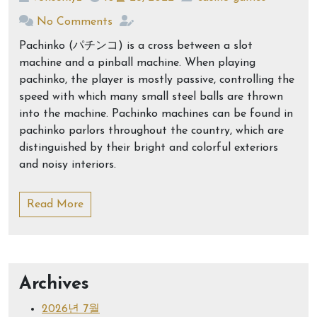
No Comments
Pachinko (パチンコ) is a cross between a slot
machine and a pinball machine. When playing
pachinko, the player is mostly passive, controlling the
speed with which many small steel balls are thrown
into the machine. Pachinko machines can be found in
pachinko parlors throughout the country, which are
distinguished by their bright and colorful exteriors
and noisy interiors.
Read More
Archives
2026년 7월