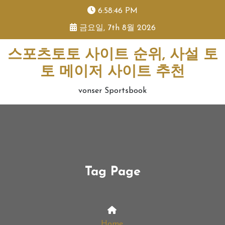
skip
6:58:46 PM
to
금요일, 7th 8월 2026
content
스포츠토토 사이트 순위, 사설 토
토 메이저 사이트 추천
vonser Sportsbook
Tag Page
Home