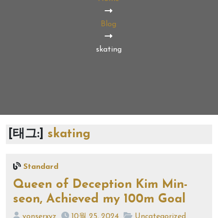
Blog
skating
[태그:]
skating
Standard
Queen of Deception Kim Min-
seon, Achieved my 100m Goal
vonserxyz
10월 25, 2024
Uncategorized