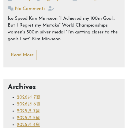
No Comments
Ice Speed Kim Min-seon “I Achieved my 100m Goal…
But I Regret my Mistake” World Championships
women’s 500m silver medal “I’m getting closer to the
goals I set” Kim Min-seon
Read More
Archives
2026년 7월
2026년 6월
2025년 7월
2025년 5월
2025년 4월