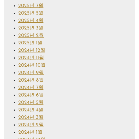
2025년 7월
2025년 5월
2025년 4월
2025년 3월
2025년 2월
2025년 1월
2024년 12월
2024년 11월
2024년 10월
2024년 9월
2024년 8월
2024년 7월
2024년 6월
2024년 5월
2024년 4월
2024년 3월
2024년 2월
2024년 1월