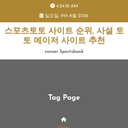
skip
4:24:18 AM
to
일요일, 9th 8월 2026
content
스포츠토토 사이트 순위, 사설 토
토 메이저 사이트 추천
vonser Sportsbook
Tag Page
Home