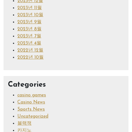
2023년 12월
2023년 11월
2023년 10월
2023년 9월
2023년 8월
2023년 7월
2023년 4월
2022년 12월
2022년 10월
Categories
casino games
Casino News
Sports News
Uncategorized
블랙잭
카지노