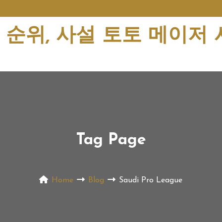
순위, 사설 토토 메이저
Tag Page
Home
Blog
Saudi Pro League