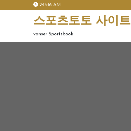
skip
2:13:16 AM
to
content
스포츠토토 사이트 
vonser Sportsbook