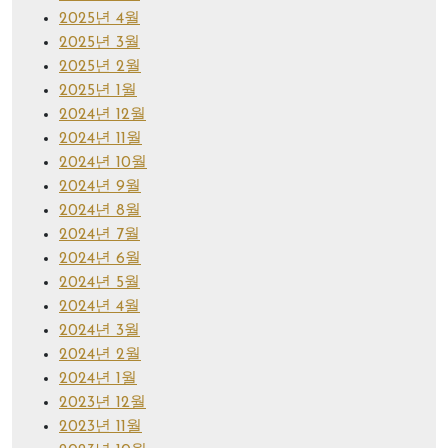
2025년 4월
2025년 3월
2025년 2월
2025년 1월
2024년 12월
2024년 11월
2024년 10월
2024년 9월
2024년 8월
2024년 7월
2024년 6월
2024년 5월
2024년 4월
2024년 3월
2024년 2월
2024년 1월
2023년 12월
2023년 11월