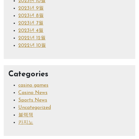
2023년 10월
2023년 9월
2023년 8월
2023년 7월
2023년 4월
2022년 12월
2022년 10월
Categories
casino games
Casino News
Sports News
Uncategorized
블랙잭
카지노