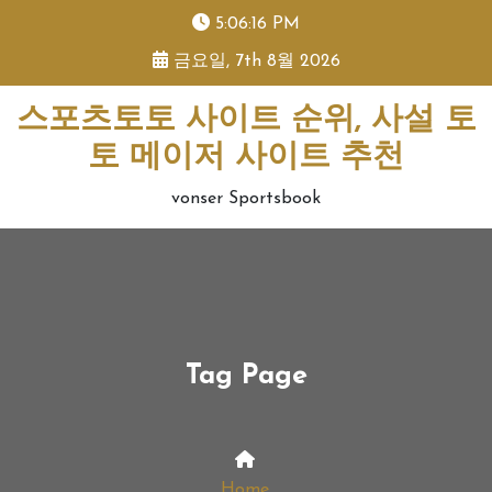
skip
5:06:17 PM
to
금요일, 7th 8월 2026
content
스포츠토토 사이트 순위, 사설 토
토 메이저 사이트 추천
vonser Sportsbook
Tag Page
Home