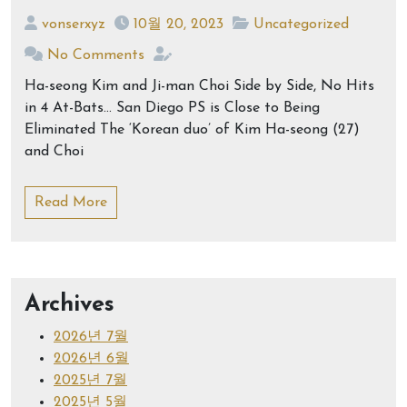
vonserxyz
10월 20, 2023
Uncategorized
No Comments
Ha-seong Kim and Ji-man Choi Side by Side, No Hits
in 4 At-Bats… San Diego PS is Close to Being
Eliminated The ‘Korean duo’ of Kim Ha-seong (27)
and Choi
Read More
Archives
2026년 7월
2026년 6월
2025년 7월
2025년 5월