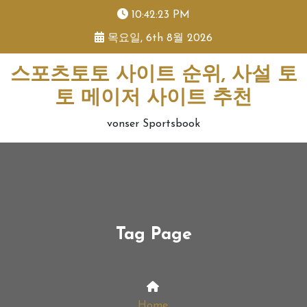
skip
10:42:23 PM
to
목요일, 6th 8월 2026
content
스포츠토토 사이트 순위, 사설 토
토 메이저 사이트 추천
vonser Sportsbook
Tag Page
Home