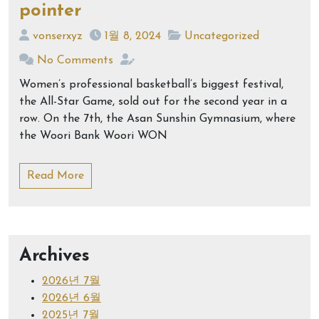
pointer
vonserxyz
1월 8, 2024
Uncategorized
No Comments
Women’s professional basketball’s biggest festival,
the All-Star Game, sold out for the second year in a
row. On the 7th, the Asan Sunshin Gymnasium, where
the Woori Bank Woori WON
Read More
Archives
2026년 7월
2026년 6월
2025년 7월