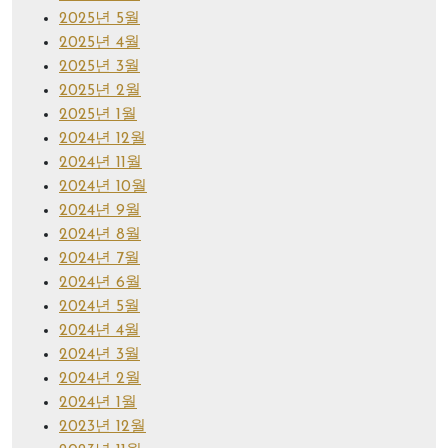
2025년 5월
2025년 4월
2025년 3월
2025년 2월
2025년 1월
2024년 12월
2024년 11월
2024년 10월
2024년 9월
2024년 8월
2024년 7월
2024년 6월
2024년 5월
2024년 4월
2024년 3월
2024년 2월
2024년 1월
2023년 12월