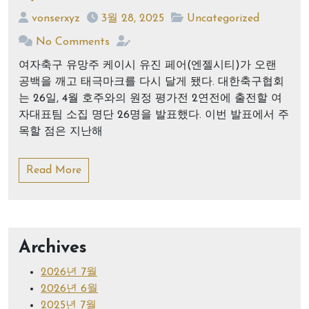
vonserxyz
3월 28, 2025
Uncategorized
No Comments
여자축구 유망주 케이시 유진 페어(엔젤시티)가 오랜
공백을 깨고 태극마크를 다시 달게 됐다. 대한축구협회
는 26일, 4월 호주와의 원정 평가전 2연전에 출전할 여
자대표팀 소집 명단 26명을 발표했다. 이번 발표에서 주
목할 점은 지난해
Read More
Archives
2026년 7월
2026년 6월
2025년 7월