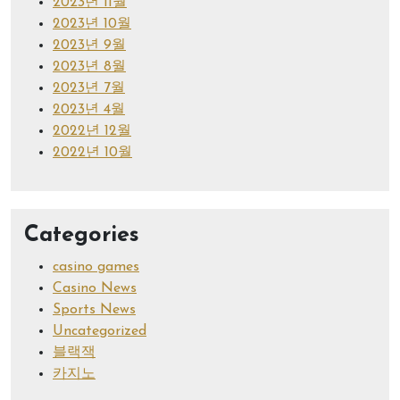
2023년 11월
2023년 10월
2023년 9월
2023년 8월
2023년 7월
2023년 4월
2022년 12월
2022년 10월
Categories
casino games
Casino News
Sports News
Uncategorized
블랙잭
카지노