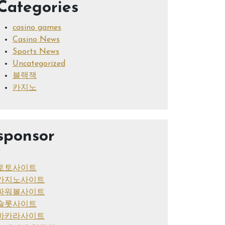
Categories
casino games
Casino News
Sports News
Uncategorized
블랙잭
카지노
sponsor
토토사이트
카지노사이트
파워볼사이트
슬롯사이트
바카라사이트