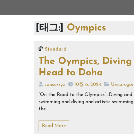
[태그:]
Oympics
Standard
The Oympics, Diving
Head to Doha
vonserxyz
10월 6, 2024
Uncategor
“On the Road to the Olympics”…Diving and
swimming and diving and artistic swimming
the
Read More