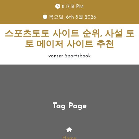
skip
8:17:51 PM
to
목요일, 6th 8월 2026
content
스포츠토토 사이트 순위, 사설 토
토 메이저 사이트 추천
vonser Sportsbook
Tag Page
Home