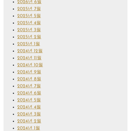
2026년 6월
2025년 7월
2025년 5월
2025년 4월
2025년 3월
2025년 2월
2025년 1월
2024년 12월
2024년 11월
2024년 10월
2024년 9월
2024년 8월
2024년 7월
2024년 6월
2024년 5월
2024년 4월
2024년 3월
2024년 2월
2024년 1월