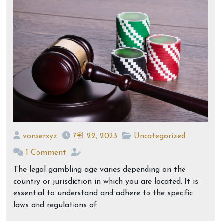
vonserxyz
7월 22, 2023
Uncategorized
1 Comment
The legal gambling age varies depending on the
country or jurisdiction in which you are located. It is
essential to understand and adhere to the specific
laws and regulations of