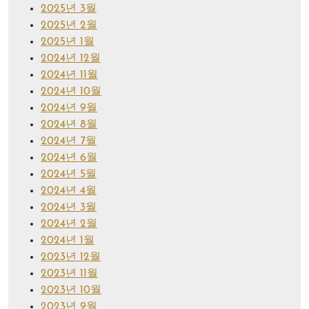
2025년 3월
2025년 2월
2025년 1월
2024년 12월
2024년 11월
2024년 10월
2024년 9월
2024년 8월
2024년 7월
2024년 6월
2024년 5월
2024년 4월
2024년 3월
2024년 2월
2024년 1월
2023년 12월
2023년 11월
2023년 10월
2023년 9월