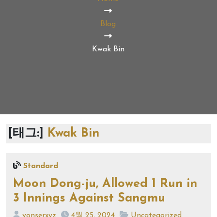
Blog
Kwak Bin
[태그:]
Kwak Bin
Standard
Moon Dong-ju, Allowed 1 Run in
3 Innings Against Sangmu
vonserxyz
4월 25, 2024
Uncategorized