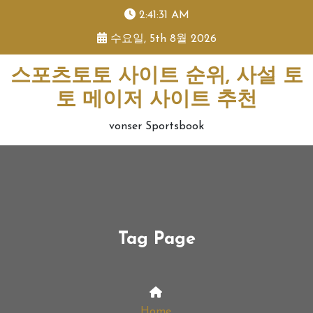
skip
2:41:31 AM
to
수요일, 5th 8월 2026
content
스포츠토토 사이트 순위, 사설 토
토 메이저 사이트 추천
vonser Sportsbook
Tag Page
Home