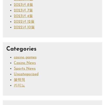
2023년 8월
2023년 7월
2023년 4월
2022년 12월
2022년 10월
Categories
casino games
Casino News
Sports News
Uncategorized
블랙잭
카지노