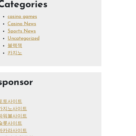
Categories
casino games
Casino News
Sports News
Uncategorized
블랙잭
카지노
sponsor
토토사이트
카지노사이트
파워볼사이트
슬롯사이트
바카라사이트