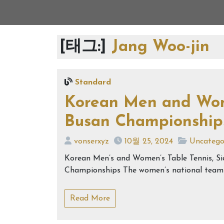
[태그:]
Jang Woo-jin
Standard
Korean Men and Wom
Busan Championship
vonserxyz
10월 25, 2024
Uncatego
Korean Men’s and Women’s Table Tennis, Si
Championships The women’s national team w
Read More