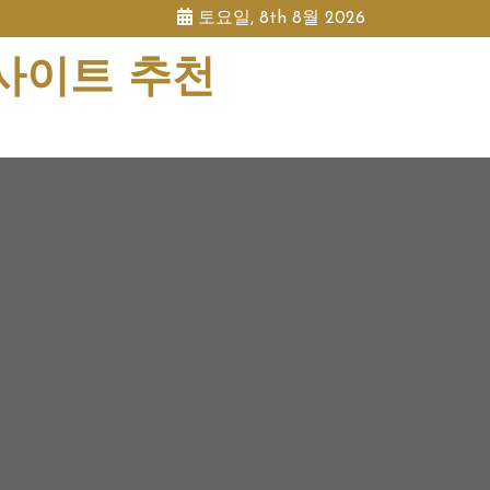
토요일, 8th 8월 2026
 사이트 추천