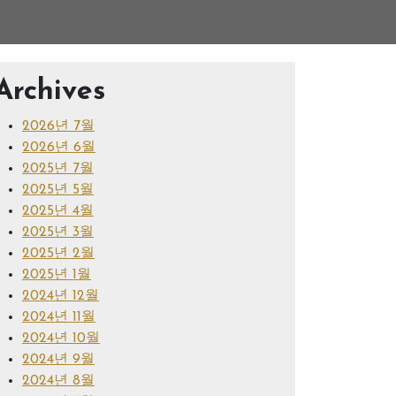
Archives
2026년 7월
2026년 6월
2025년 7월
2025년 5월
2025년 4월
2025년 3월
2025년 2월
2025년 1월
2024년 12월
2024년 11월
2024년 10월
2024년 9월
2024년 8월