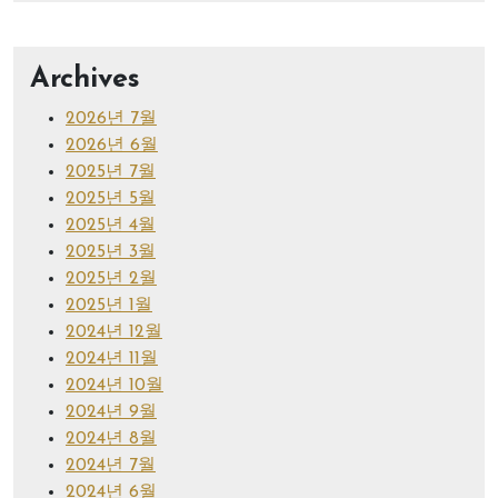
Archives
2026년 7월
2026년 6월
2025년 7월
2025년 5월
2025년 4월
2025년 3월
2025년 2월
2025년 1월
2024년 12월
2024년 11월
2024년 10월
2024년 9월
2024년 8월
2024년 7월
2024년 6월