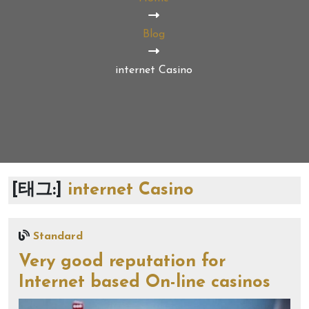
Blog
internet Casino
[태그:]
internet Casino
Standard
Very good reputation for
Internet based On-line casinos